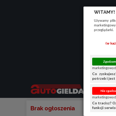
WITAMY!
Używamy plikó
marketingowyc
przeglądarki.
(w ka
marketingowych
Co zyskujesz
potrzeb i jest 
marketingowych
Co tracisz? O
Brak ogłoszenia
funkcji serwi