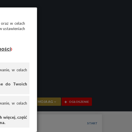
 oraz w celach
w ustawieniach
ności
)
anie, w celach
ane do Twoich
MOJA AG
OGŁOSZENIE
anie, w celach
PRZEGLĄD
 więcej, część
na.
OGŁOSZENIA
START