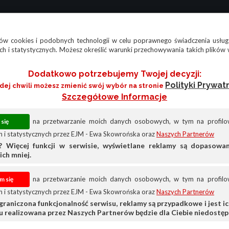
w cookies i podobnych technologii w celu poprawnego świadczenia usług
h i statystycznych. Możesz określić warunki przechowywania takich plików 
Dodatkowo potrzebujemy Twojej decyzji:
Polityki Prywat
żdej chwili możesz zmienić swój wybór na stronie
Szczegółowe Informacje
na przetwarzanie moich danych osobowych, w tym na profilow
 i statystycznych przez EJM - Ewa Skowrońska oraz
Naszych Partnerów
? Więcej funkcji w serwisie, wyświetlane reklamy są dopasow
ich mniej.
na przetwarzanie moich danych osobowych, w tym na profilow
 i statystycznych przez EJM - Ewa Skowrońska oraz
Naszych Partnerów
graniczona funkcjonalność serwisu, reklamy są przypadkowe i jest ich
su realizowana przez Naszych Partnerów będzie dla Ciebie niedostęp