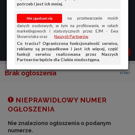
potrzeb i jest ich mniej.
na przetwarzanie moich
danych osobowych, w tym na profilowanie, w celach
marketingowych i statystycznych przez EJM - Ewa
Skowrońska oraz
Naszych Partnerów
Co tracisz? Ograniczona funkcjonalność serwisu,
reklamy są przypadkowe i jest ich więcej, część
MENU
MOJA AG
OGŁ.
funkcji serwisu realizowana przez Naszych
Partnerów będzie dla Ciebie niedostępna.
PRZEGLĄD
Brak ogłoszenia
START
OGŁOSZENIA
OFERTA DLA FIRM
DOŁADUJ KONTO
NIEPRAWIDŁOWY NUMER
KOSZYK
OGŁOSZENIA
HISTORIA
Nie znaleziono ogłoszenia o podanym
numerze.