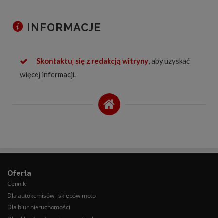
INFORMACJE
Skontaktuj się z redakcją witryny
, aby uzyskać
więcej informacji.
Oferta
Cennik
Dla autokomisów i sklepów moto
Dla biur nieruchomości