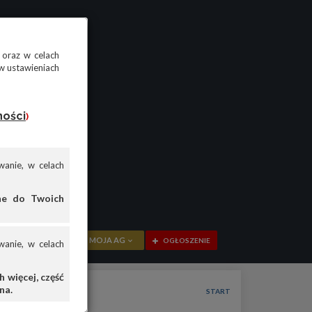
 oraz w celach
w ustawieniach
ności
)
anie, w celach
ane do Twoich
MOJA AG
OGŁOSZENIE
anie, w celach
PRZEGLĄD
 więcej, część
na.
OGŁOSZENIA
START