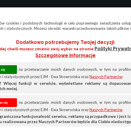
w cookies i podobnych technologii w celu poprawnego świadczenia usług
h i statystycznych. Możesz określić warunki przechowywania takich plików 
Dodatkowo potrzebujemy Twojej decyzji:
Polityki Prywat
żdej chwili możesz zmienić swój wybór na stronie
Szczegółowe Informacje
na przetwarzanie moich danych osobowych, w tym na profilow
 i statystycznych przez EJM - Ewa Skowrońska oraz
Naszych Partnerów
? Więcej funkcji w serwisie, wyświetlane reklamy są dopasow
ich mniej.
na przetwarzanie moich danych osobowych, w tym na profilow
 i statystycznych przez EJM - Ewa Skowrońska oraz
Naszych Partnerów
graniczona funkcjonalność serwisu, reklamy są przypadkowe i jest ich
su realizowana przez Naszych Partnerów będzie dla Ciebie niedostęp