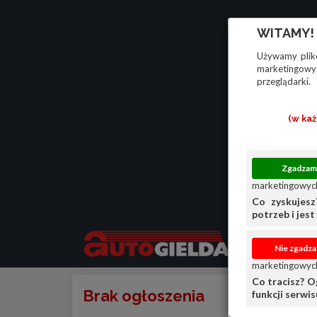
WITAMY!
Używamy plikó
marketingowyc
przeglądarki.
(w ka
marketingowych
Co zyskujesz
potrzeb i jest 
marketingowych
Co tracisz? O
Brak ogłoszenia
funkcji serwi