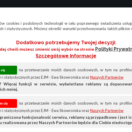
w cookies i podobnych technologii w celu poprawnego świadczenia usług
h i statystycznych. Możesz określić warunki przechowywania takich plików 
Dodatkowo potrzebujemy Twojej decyzji:
Polityki Prywat
żdej chwili możesz zmienić swój wybór na stronie
Szczegółowe Informacje
na przetwarzanie moich danych osobowych, w tym na profilow
 i statystycznych przez EJM - Ewa Skowrońska oraz
Naszych Partnerów
? Więcej funkcji w serwisie, wyświetlane reklamy są dopasow
ich mniej.
na przetwarzanie moich danych osobowych, w tym na profilow
 i statystycznych przez EJM - Ewa Skowrońska oraz
Naszych Partnerów
graniczona funkcjonalność serwisu, reklamy są przypadkowe i jest ich
su realizowana przez Naszych Partnerów będzie dla Ciebie niedostęp