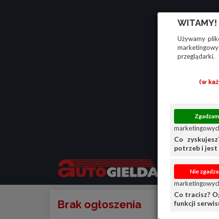
WITAMY!
Używamy plikó
marketingowyc
przeglądarki.
(w ka
marketingowych
Co zyskujesz
potrzeb i jest 
marketingowych
Co tracisz? O
Brak ogłoszenia
funkcji serwi