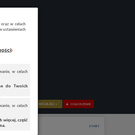
 oraz w celach
w ustawieniach
ności
)
anie, w celach
ane do Twoich
MOJA AG
OGŁOSZENIE
anie, w celach
PRZEGLĄD
 więcej, część
na.
OGŁOSZENIA
START