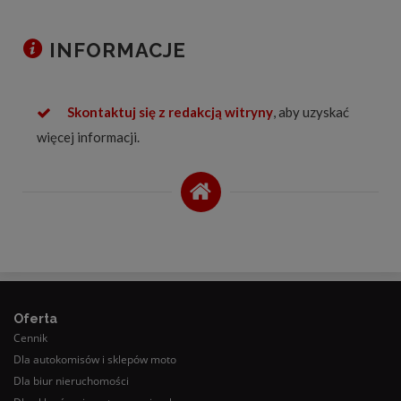
INFORMACJE
Skontaktuj się z redakcją witryny
, aby uzyskać
więcej informacji.
Oferta
Cennik
Dla autokomisów i sklepów moto
Dla biur nieruchomości