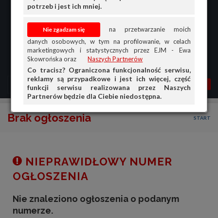
potrzeb i jest ich mniej.
na przetwarzanie moich
danych osobowych, w tym na profilowanie, w celach
marketingowych i statystycznych przez EJM - Ewa
Skowrońska oraz
Naszych Partnerów
Co tracisz? Ograniczona funkcjonalność serwisu,
reklamy są przypadkowe i jest ich więcej, część
MENU
MOJA AG
OGŁ.
funkcji serwisu realizowana przez Naszych
Partnerów będzie dla Ciebie niedostępna.
PRZEGLĄD
Brak ogłoszenia
START
OGŁOSZENIA
OFERTA DLA FIRM
DOŁADUJ KONTO
NIEPRAWIDŁOWY NUMER
KOSZYK
OGŁOSZENIA
HISTORIA
Nie znaleziono ogłoszenia o podanym
numerze.