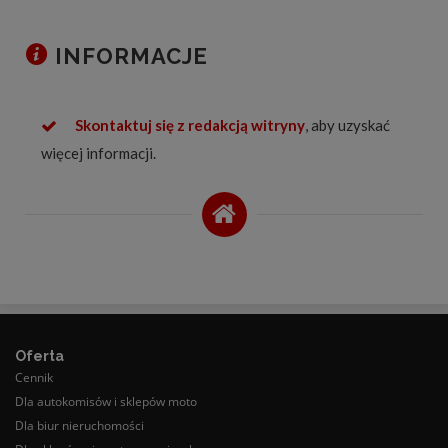
INFORMACJE
Skontaktuj się z redakcją witryny
, aby uzyskać
więcej informacji.
Oferta
Cennik
Dla autokomisów i sklepów moto
Dla biur nieruchomości