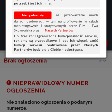
potrzeb i jest ich mniej.
na przetwarzanie moich
danych osobowych, w tym na profilowanie, w celach
marketingowych i statystycznych przez EJM - Ewa
Skowrońska oraz
Naszych Partnerów
Co tracisz? Ograniczona funkcjonalność serwisu,
reklamy są przypadkowe i jest ich więcej, część
MENU
MOJA AG
OGŁ.
funkcji serwisu realizowana przez Naszych
Partnerów będzie dla Ciebie niedostępna.
PRZEGLĄD
Brak ogłoszenia
START
OGŁOSZENIA
OFERTA DLA FIRM
DOŁADUJ KONTO
NIEPRAWIDŁOWY NUMER
KOSZYK
OGŁOSZENIA
HISTORIA
Nie znaleziono ogłoszenia o podanym
numerze.