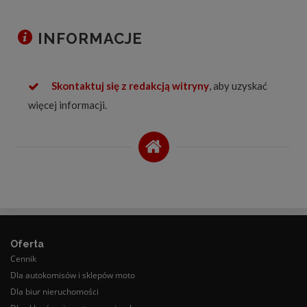
INFORMACJE
Skontaktuj się z redakcją witryny
, aby uzyskać
więcej informacji.
Oferta
Cennik
Dla autokomisów i sklepów moto
Dla biur nieruchomości