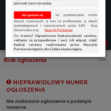
potrzeb i jest ich mniej.
na przetwarzanie moich
danych osobowych, w tym na profilowanie, w celach
marketingowych i statystycznych przez EJM - Ewa
Skowrońska oraz
Naszych Partnerów
Co tracisz? Ograniczona funkcjonalność serwisu,
reklamy są przypadkowe i jest ich więcej, część
MENU
MOJA AG
OGŁ.
funkcji serwisu realizowana przez Naszych
Partnerów będzie dla Ciebie niedostępna.
PRZEGLĄD
Brak ogłoszenia
START
OGŁOSZENIA
OFERTA DLA FIRM
DOŁADUJ KONTO
NIEPRAWIDŁOWY NUMER
KOSZYK
OGŁOSZENIA
HISTORIA
Nie znaleziono ogłoszenia o podanym
numerze.