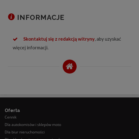
INFORMACJE
Skontaktuj się z redakcją witryny
, aby uzyskać
więcej informacji.
Oferta
Cennik
Dla autokomisów i sklepów moto
Dla biur nieruchomości