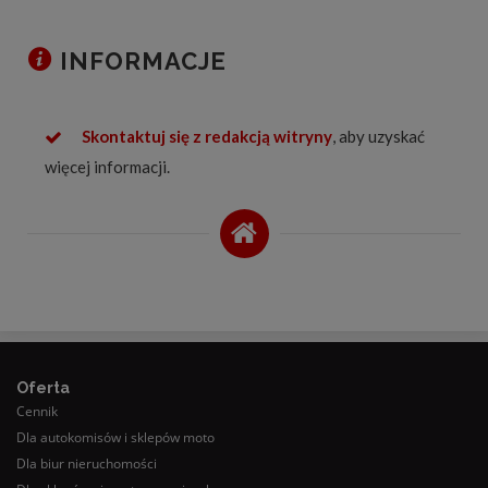
INFORMACJE
Skontaktuj się z redakcją witryny
, aby uzyskać
więcej informacji.
Oferta
Cennik
Dla autokomisów i sklepów moto
Dla biur nieruchomości