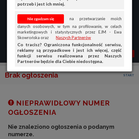
potrzeb i jest ich mniej.
na przetwarzanie moich
danych osobowych, w tym na profilowanie, w celach
marketingowych i statystycznych przez EJM - Ewa
Skowrońska oraz
Naszych Partnerów
Co tracisz? Ograniczona funkcjonalność serwisu,
reklamy są przypadkowe i jest ich więcej, część
MENU
MOJA AG
OGŁ.
funkcji serwisu realizowana przez Naszych
Partnerów będzie dla Ciebie niedostępna.
PRZEGLĄD
Brak ogłoszenia
START
OGŁOSZENIA
OFERTA DLA FIRM
DOŁADUJ KONTO
NIEPRAWIDŁOWY NUMER
KOSZYK
OGŁOSZENIA
HISTORIA
Nie znaleziono ogłoszenia o podanym
numerze.