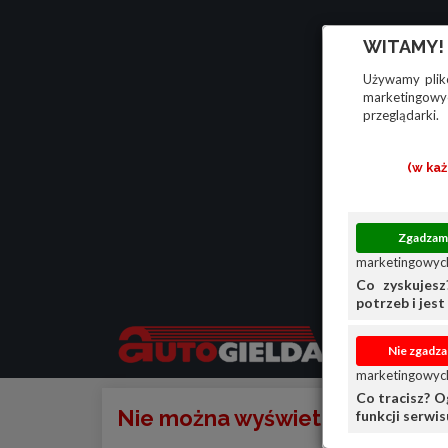
WITAMY!
Używamy plikó
marketingowyc
przeglądarki.
(w ka
marketingowych
Co zyskujesz
potrzeb i jest 
marketingowych
Co tracisz? O
Nie można wyświetlić ogłoszen
funkcji serwi