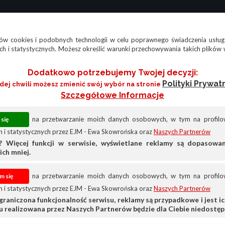
w cookies i podobnych technologii w celu poprawnego świadczenia usług
h i statystycznych. Możesz określić warunki przechowywania takich plików 
Dodatkowo potrzebujemy Twojej decyzji:
Polityki Prywat
żdej chwili możesz zmienić swój wybór na stronie
Szczegółowe Informacje
na przetwarzanie moich danych osobowych, w tym na profilow
 i statystycznych przez EJM - Ewa Skowrońska oraz
Naszych Partnerów
? Więcej funkcji w serwisie, wyświetlane reklamy są dopasow
ich mniej.
na przetwarzanie moich danych osobowych, w tym na profilow
 i statystycznych przez EJM - Ewa Skowrońska oraz
Naszych Partnerów
graniczona funkcjonalność serwisu, reklamy są przypadkowe i jest ich
ia
su realizowana przez Naszych Partnerów będzie dla Ciebie niedostęp