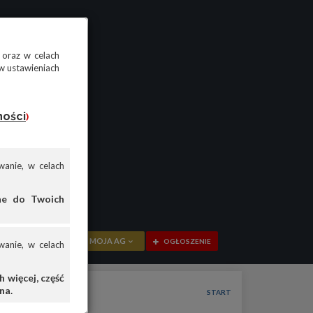
 oraz w celach
w ustawieniach
ności
)
anie, w celach
ane do Twoich
MOJA AG
OGŁOSZENIE
anie, w celach
PRZEGLĄD
 więcej, część
na.
OGŁOSZENIA
START