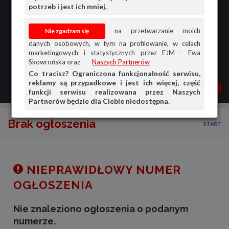
potrzeb i jest ich mniej.
na przetwarzanie moich
danych osobowych, w tym na profilowanie, w celach
marketingowych i statystycznych przez EJM - Ewa
Skowrońska oraz
Naszych Partnerów
Co tracisz? Ograniczona funkcjonalność serwisu,
reklamy są przypadkowe i jest ich więcej, część
MENU
MOJA AG
OGŁ.
funkcji serwisu realizowana przez Naszych
Partnerów będzie dla Ciebie niedostępna.
PRZEGLĄD
Brak ogłoszenia
START
OGŁOSZENIA
OFERTA DLA FIRM
DOŁADUJ KONTO
NIEPRAWIDŁOWY NUMER
KOSZYK
OGŁOSZENIA
HISTORIA
Nie znaleziono ogłoszenia o podanym
numerze.