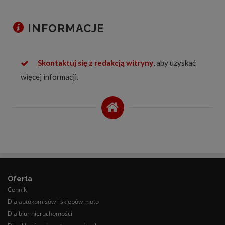
INFORMACJE
Skontaktuj się z redakcją witryny
, aby uzyskać
więcej informacji.
Oferta
Cennik
Dla autokomisów i sklepów moto
Dla biur nieruchomości