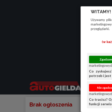
WITAMY!
Używamy plikó
marketingowyc
przeglądarki.
(w ka
marketingowych
Co zyskujesz
potrzeb i jest 
marketingowych
Co tracisz? O
Brak ogłoszenia
funkcji serwi