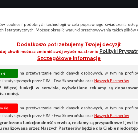
w cookies i podobnych technologii w celu poprawnego świadczenia usług
h i statystycznych. Możesz określić warunki przechowywania takich plików 
Dodatkowo potrzebujemy Twojej decyzji:
Polityki Prywat
żdej chwili możesz zmienić swój wybór na stronie
Szczegółowe Informacje
na przetwarzanie moich danych osobowych, w tym na profilow
 i statystycznych przez EJM - Ewa Skowrońska oraz
Naszych Partnerów
? Więcej funkcji w serwisie, wyświetlane reklamy są dopasow
ich mniej.
na przetwarzanie moich danych osobowych, w tym na profilow
 i statystycznych przez EJM - Ewa Skowrońska oraz
Naszych Partnerów
graniczona funkcjonalność serwisu, reklamy są przypadkowe i jest ich
su realizowana przez Naszych Partnerów będzie dla Ciebie niedostęp