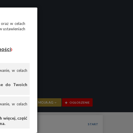
 oraz w celach
w ustawieniach
ności
)
anie, w celach
ane do Twoich
MOJA AG
OGŁOSZENIE
anie, w celach
PRZEGLĄD
 więcej, część
na.
OGŁOSZENIA
START