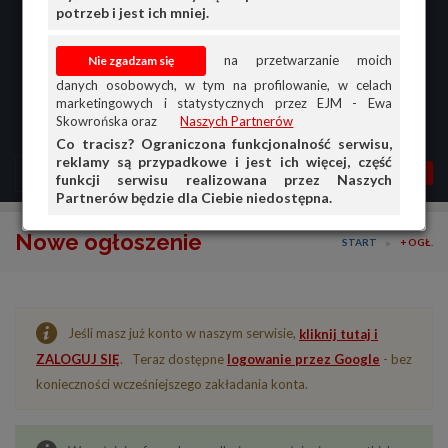
potrzeb i jest ich mniej.
na przetwarzanie moich
danych osobowych, w tym na profilowanie, w celach
marketingowych i statystycznych przez EJM - Ewa
Skowrońska oraz
Naszych Partnerów
Co tracisz? Ograniczona funkcjonalność serwisu,
reklamy są przypadkowe i jest ich więcej, część
MENU
MOJA AG
OGŁ.
funkcji serwisu realizowana przez Naszych
Partnerów będzie dla Ciebie niedostępna.
PRZEGLĄD
Nowe ogłoszenie
START
+ OGŁ.
OGŁOSZENIA
OFERTA DLA FIRM
Jeśli masz już konto w naszym serwisie,
kliknij tutaj i
DOŁADUJ KONTO
ZALOGUJ SIĘ
. Teraz dostępne
logowanie przez Google
- bez
KOSZYK
konieczności wcześniejszego zakładania konta.
HISTORIA