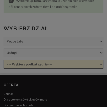
Wypełniając formularz zadbaj o uzupełnienie wszystkich
pól oznaczonych żółtym tłem i pogrubioną ramką
WYBIERZ DZIAŁ
OFERTA
Cennik
Dla autokomisów i sklepów moto
Dla biur nieruchomości