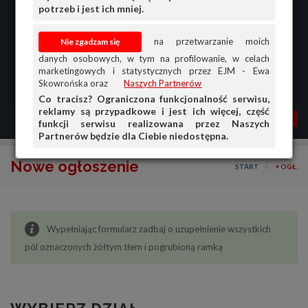
potrzeb i jest ich mniej.
na przetwarzanie moich
danych osobowych, w tym na profilowanie, w celach
marketingowych i statystycznych przez EJM - Ewa
Skowrońska oraz
Naszych Partnerów
Co tracisz? Ograniczona funkcjonalność serwisu,
reklamy są przypadkowe i jest ich więcej, część
MENU
MOJA AG
OGŁ.
funkcji serwisu realizowana przez Naszych
Partnerów będzie dla Ciebie niedostępna.
PRZEGLĄD
Nowe ogłoszenie
START
+ OGŁ.
OGŁOSZENIA
OFERTA DLA FIRM
Wypełniając formularz zadbaj o uzupełnienie wszystkich
DOŁADUJ KONTO
pól oznaczonych żółtym tłem i pogrubioną ramką
KOSZYK
HISTORIA