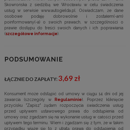
Skowrońska z siedzibą we Wrocławiu w celu świadczenia
usług w serwisie www.autogielda.pl. Oświadczam, że dane
osobowe podaję dobrowolnie i zostałem(-am)
poinformowany(-a) o swoich prawach, w szczególności o
prawie dostępu do treści swoich danych i ich poprawiania
(
szczegółowe informacje
).
PODSUMOWANIE
3,69 zł
ŁĄCZNIE DO ZAPŁATY:
Konsument może odstąpić od umowy w ciągu 14 dni od jej
zawarcia (szczegóły w
Regulaminie
). Poprzez kliknięcie
przycisku "Zapisz" żądam rozpoczęcia świadczenia usług
przed upływem ustawowego prawa do odstąpienia od
umowy oraz zgadzam się na wykonanie usług w całości przed
upływem tego terminu. Wiem i zgadzam się z tym, że w takim
przypadku wiąże się to z utratą prawa do odstąpienia od