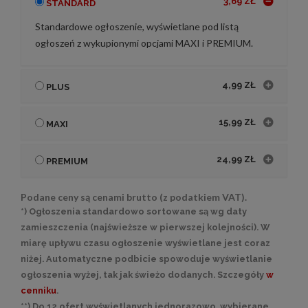
3,69 ZŁ
STANDARD
Standardowe ogłoszenie, wyświetlane pod listą
ogłoszeń z wykupionymi opcjami MAXI i PREMIUM.
4,99 ZŁ
PLUS
15,99 ZŁ
MAXI
24,99 ZŁ
PREMIUM
Podane ceny są cenami brutto (z podatkiem VAT).
*) Ogłoszenia standardowo sortowane są wg daty
zamieszczenia (najświeższe w pierwszej kolejności). W
miarę upływu czasu ogłoszenie wyświetlane jest coraz
niżej. Automatyczne podbicie spowoduje wyświetlanie
ogłoszenia wyżej, tak jak świeżo dodanych. Szczegóły
w
cenniku
.
**) Do 12 ofert wyświetlanych jednorazowo, wybierane