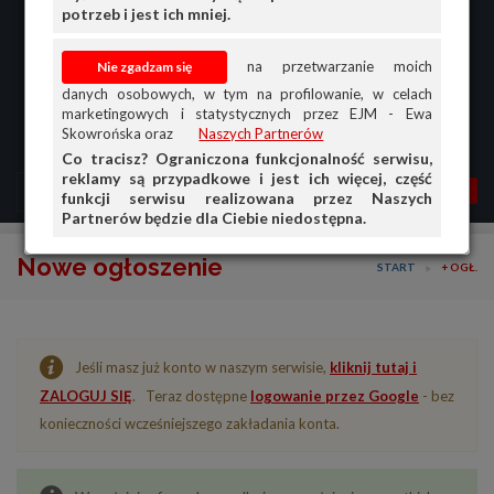
potrzeb i jest ich mniej.
na przetwarzanie moich
danych osobowych, w tym na profilowanie, w celach
marketingowych i statystycznych przez EJM - Ewa
Skowrońska oraz
Naszych Partnerów
Co tracisz? Ograniczona funkcjonalność serwisu,
reklamy są przypadkowe i jest ich więcej, część
MENU
MOJA AG
OGŁ.
funkcji serwisu realizowana przez Naszych
Partnerów będzie dla Ciebie niedostępna.
PRZEGLĄD
Nowe ogłoszenie
START
+ OGŁ.
OGŁOSZENIA
OFERTA DLA FIRM
Jeśli masz już konto w naszym serwisie,
kliknij tutaj i
DOŁADUJ KONTO
ZALOGUJ SIĘ
. Teraz dostępne
logowanie przez Google
- bez
KOSZYK
konieczności wcześniejszego zakładania konta.
HISTORIA