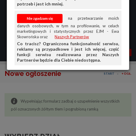
potrzeb i jest ich mniej.
na przetwarzanie moich
danych osobowych, w tym na profilowanie, w celach
marketingowych i statystycznych przez EJM - Ewa
Skowrońska oraz
Naszych Partnerów
Co tracisz? Ograniczona funkcjonalność serwisu,
reklamy są przypadkowe i jest ich więcej, część
MENU
MOJA AG
OGŁ.
funkcji serwisu realizowana przez Naszych
Partnerów będzie dla Ciebie niedostępna.
PRZEGLĄD
Nowe ogłoszenie
START
+ OGŁ.
OGŁOSZENIA
OFERTA DLA FIRM
Wypełniając formularz zadbaj o uzupełnienie wszystkich
DOŁADUJ KONTO
pól oznaczonych żółtym tłem i pogrubioną ramką
KOSZYK
HISTORIA