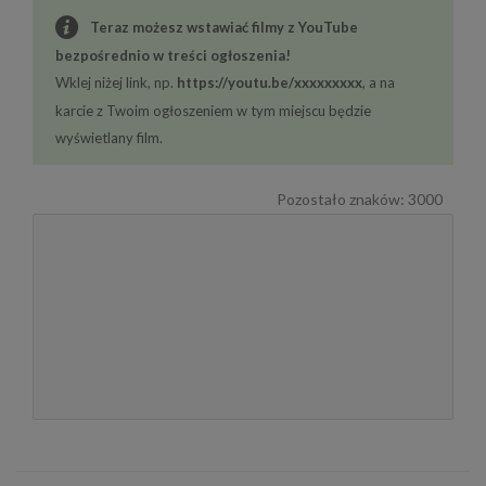
Teraz możesz wstawiać filmy z YouTube
bezpośrednio w treści ogłoszenia!
Wklej niżej link, np.
https://youtu.be/xxxxxxxxx
, a na
karcie z Twoim ogłoszeniem w tym miejscu będzie
wyświetlany film.
Pozostało znaków:
3000