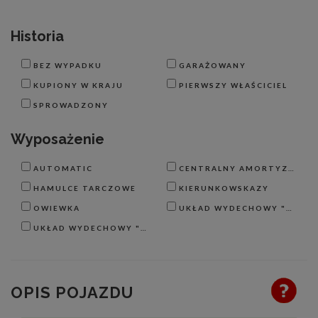
Historia
BEZ WYPADKU
GARAŻOWANY
KUPIONY W KRAJU
PIERWSZY WŁAŚCICIEL
SPROWADZONY
Wyposażenie
AUTOMATIC
CENTRALNY AMORTYZATOR
HAMULCE TARCZOWE
KIERUNKOWSKAZY
OWIEWKA
UKŁAD WYDECHOWY "2 W 1"
UKŁAD WYDECHOWY "4 W 1"
OPIS POJAZDU