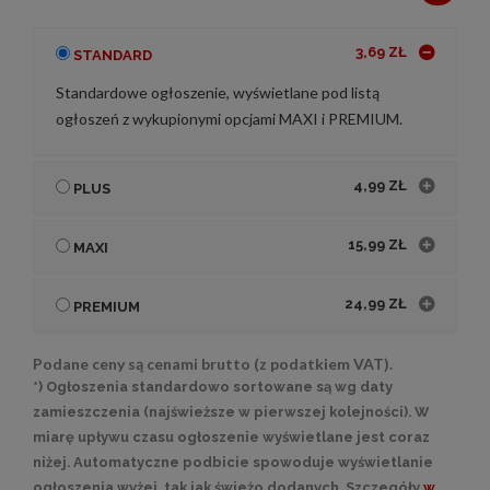
3,69 ZŁ
STANDARD
Standardowe ogłoszenie, wyświetlane pod listą
ogłoszeń z wykupionymi opcjami MAXI i PREMIUM.
4,99 ZŁ
PLUS
15,99 ZŁ
MAXI
24,99 ZŁ
PREMIUM
Podane ceny są cenami brutto (z podatkiem VAT).
*) Ogłoszenia standardowo sortowane są wg daty
zamieszczenia (najświeższe w pierwszej kolejności). W
miarę upływu czasu ogłoszenie wyświetlane jest coraz
niżej. Automatyczne podbicie spowoduje wyświetlanie
ogłoszenia wyżej, tak jak świeżo dodanych. Szczegóły
w