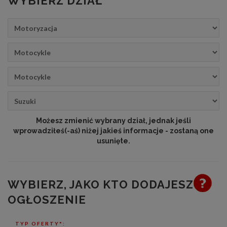
WYBIERZ DZIAŁ
Możesz zmienić wybrany dział, jednak jeśli
wprowadziłeś(-aś) niżej jakieś informacje - zostaną one
usunięte.
WYBIERZ, JAKO KTO DODAJESZ
OGŁOSZENIE
TYP OFERTY*: