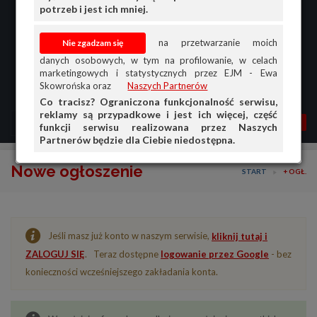
potrzeb i jest ich mniej.
na przetwarzanie moich
danych osobowych, w tym na profilowanie, w celach
marketingowych i statystycznych przez EJM - Ewa
Skowrońska oraz
Naszych Partnerów
Co tracisz? Ograniczona funkcjonalność serwisu,
reklamy są przypadkowe i jest ich więcej, część
MENU
MOJA AG
OGŁ.
funkcji serwisu realizowana przez Naszych
Partnerów będzie dla Ciebie niedostępna.
PRZEGLĄD
Nowe ogłoszenie
START
+ OGŁ.
OGŁOSZENIA
OFERTA DLA FIRM
Jeśli masz już konto w naszym serwisie,
kliknij tutaj i
DOŁADUJ KONTO
ZALOGUJ SIĘ
. Teraz dostępne
logowanie przez Google
- bez
KOSZYK
konieczności wcześniejszego zakładania konta.
HISTORIA