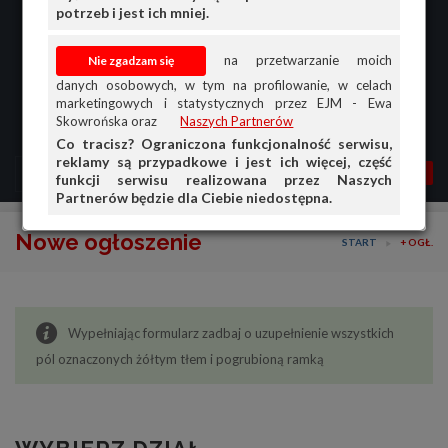
potrzeb i jest ich mniej.
na przetwarzanie moich
danych osobowych, w tym na profilowanie, w celach
marketingowych i statystycznych przez EJM - Ewa
Skowrońska oraz
Naszych Partnerów
Co tracisz? Ograniczona funkcjonalność serwisu,
reklamy są przypadkowe i jest ich więcej, część
MENU
MOJA AG
OGŁ.
funkcji serwisu realizowana przez Naszych
Partnerów będzie dla Ciebie niedostępna.
PRZEGLĄD
Nowe ogłoszenie
START
+ OGŁ.
OGŁOSZENIA
OFERTA DLA FIRM
Wypełniając formularz zadbaj o uzupełnienie wszystkich
DOŁADUJ KONTO
pól oznaczonych żółtym tłem i pogrubioną ramką
KOSZYK
HISTORIA