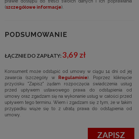
prawie dostępu do treści swoich danych i ich poprawiania
(
szczegółowe informacje
).
PODSUMOWANIE
3,69 zł
ŁĄCZNIE DO ZAPŁATY:
Konsument może odstąpić od umowy w ciągu 14 dni od jej
zawarcia (szczegóły w
Regulaminie
). Poprzez kliknięcie
przycisku "Zapisz" żądam rozpoczęcia świadczenia usług
przed upływem ustawowego prawa do odstąpienia od
umowy oraz zgadzam się na wykonanie usług w całości przed
upływem tego terminu. Wiem i zgadzam się z tym, że w takim
przypadku wiąże się to z utratą prawa do odstąpienia od
umowy.
ZAPISZ