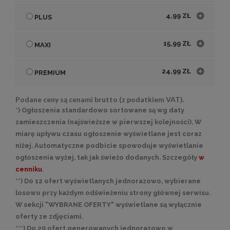
4,99 ZŁ
PLUS
15,99 ZŁ
MAXI
24,99 ZŁ
PREMIUM
Podane ceny są cenami brutto (z podatkiem VAT).
*) Ogłoszenia standardowo sortowane są wg daty
zamieszczenia (najświeższe w pierwszej kolejności). W
miarę upływu czasu ogłoszenie wyświetlane jest coraz
niżej. Automatyczne podbicie spowoduje wyświetlanie
ogłoszenia wyżej, tak jak świeżo dodanych. Szczegóły
w
cenniku
.
**) Do 12 ofert wyświetlanych jednorazowo, wybierane
losowo przy każdym odświeżeniu strony głównej serwisu.
W sekcji "WYBRANE OFERTY" wyświetlane są wyłącznie
oferty ze zdjęciami.
***) Do 20 ofert generowanych jednorazowo w