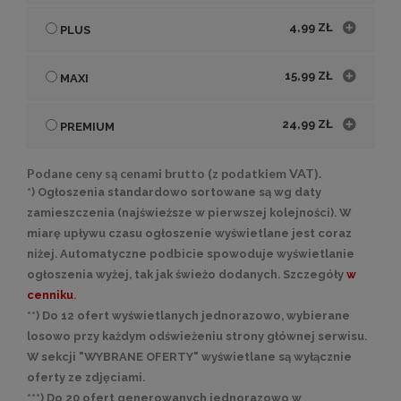
4,99 ZŁ
PLUS
15,99 ZŁ
MAXI
24,99 ZŁ
PREMIUM
Podane ceny są cenami brutto (z podatkiem VAT).
*) Ogłoszenia standardowo sortowane są wg daty
zamieszczenia (najświeższe w pierwszej kolejności). W
miarę upływu czasu ogłoszenie wyświetlane jest coraz
niżej. Automatyczne podbicie spowoduje wyświetlanie
ogłoszenia wyżej, tak jak świeżo dodanych. Szczegóły
w
cenniku
.
**) Do 12 ofert wyświetlanych jednorazowo, wybierane
losowo przy każdym odświeżeniu strony głównej serwisu.
W sekcji "WYBRANE OFERTY" wyświetlane są wyłącznie
oferty ze zdjęciami.
***) Do 20 ofert generowanych jednorazowo w