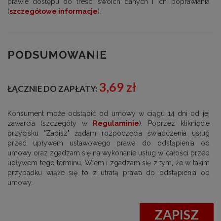
prawie dostępu do treści swoich danych i ich poprawiania
(
szczegółowe informacje
).
PODSUMOWANIE
3,69 zł
ŁĄCZNIE DO ZAPŁATY:
Konsument może odstąpić od umowy w ciągu 14 dni od jej
zawarcia (szczegóły w
Regulaminie
). Poprzez kliknięcie
przycisku "Zapisz" żądam rozpoczęcia świadczenia usług
przed upływem ustawowego prawa do odstąpienia od
umowy oraz zgadzam się na wykonanie usług w całości przed
upływem tego terminu. Wiem i zgadzam się z tym, że w takim
przypadku wiąże się to z utratą prawa do odstąpienia od
umowy.
ZAPISZ