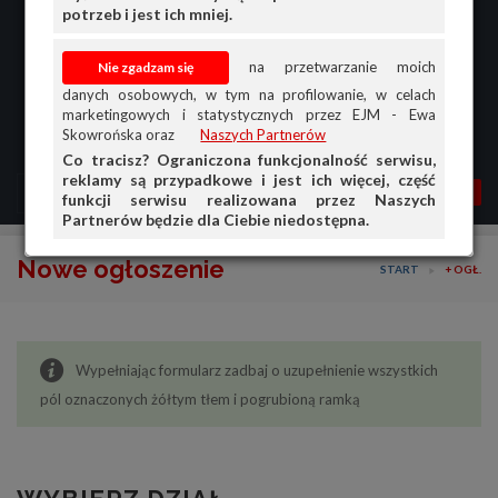
potrzeb i jest ich mniej.
na przetwarzanie moich
danych osobowych, w tym na profilowanie, w celach
marketingowych i statystycznych przez EJM - Ewa
Skowrońska oraz
Naszych Partnerów
Co tracisz? Ograniczona funkcjonalność serwisu,
reklamy są przypadkowe i jest ich więcej, część
MENU
MOJA AG
OGŁ.
funkcji serwisu realizowana przez Naszych
Partnerów będzie dla Ciebie niedostępna.
PRZEGLĄD
Nowe ogłoszenie
START
+ OGŁ.
OGŁOSZENIA
OFERTA DLA FIRM
Wypełniając formularz zadbaj o uzupełnienie wszystkich
DOŁADUJ KONTO
pól oznaczonych żółtym tłem i pogrubioną ramką
KOSZYK
HISTORIA