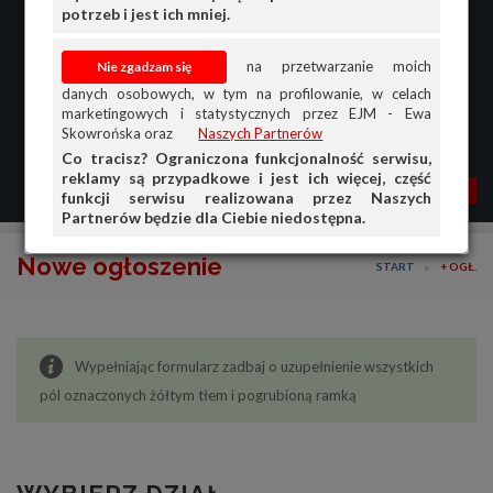
potrzeb i jest ich mniej.
na przetwarzanie moich
danych osobowych, w tym na profilowanie, w celach
marketingowych i statystycznych przez EJM - Ewa
Skowrońska oraz
Naszych Partnerów
Co tracisz? Ograniczona funkcjonalność serwisu,
reklamy są przypadkowe i jest ich więcej, część
MENU
MOJA AG
OGŁ.
funkcji serwisu realizowana przez Naszych
Partnerów będzie dla Ciebie niedostępna.
PRZEGLĄD
Nowe ogłoszenie
START
+ OGŁ.
OGŁOSZENIA
OFERTA DLA FIRM
Wypełniając formularz zadbaj o uzupełnienie wszystkich
DOŁADUJ KONTO
pól oznaczonych żółtym tłem i pogrubioną ramką
KOSZYK
HISTORIA