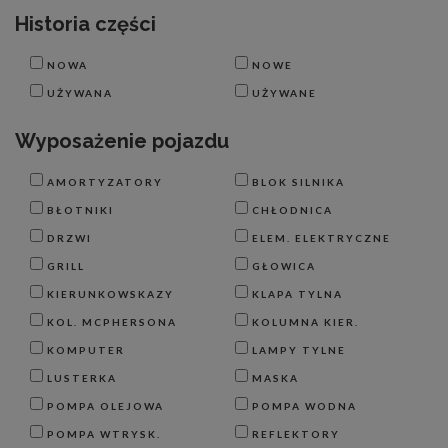
Historia części
NOWA
NOWE
UŻYWANA
UŻYWANE
Wyposażenie pojazdu
AMORTYZATORY
BLOK SILNIKA
BŁOTNIKI
CHŁODNICA
DRZWI
ELEM. ELEKTRYCZNE
GRILL
GŁOWICA
KIERUNKOWSKAZY
KLAPA TYLNA
KOL. MCPHERSONA
KOLUMNA KIER.
KOMPUTER
LAMPY TYLNE
LUSTERKA
MASKA
POMPA OLEJOWA
POMPA WODNA
POMPA WTRYSK.
REFLEKTORY