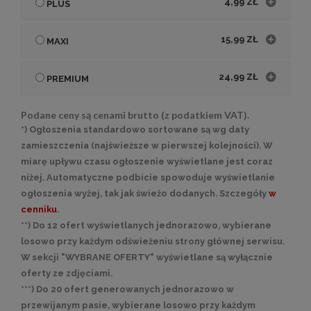
4,99 ZŁ
PLUS
15,99 ZŁ
MAXI
24,99 ZŁ
PREMIUM
Podane ceny są cenami brutto (z podatkiem VAT).
*) Ogłoszenia standardowo sortowane są wg daty
zamieszczenia (najświeższe w pierwszej kolejności). W
miarę upływu czasu ogłoszenie wyświetlane jest coraz
niżej. Automatyczne podbicie spowoduje wyświetlanie
ogłoszenia wyżej, tak jak świeżo dodanych. Szczegóły
w
cenniku
.
**) Do 12 ofert wyświetlanych jednorazowo, wybierane
losowo przy każdym odświeżeniu strony głównej serwisu.
W sekcji "WYBRANE OFERTY" wyświetlane są wyłącznie
oferty ze zdjęciami.
***) Do 20 ofert generowanych jednorazowo w
przewijanym pasie, wybierane losowo przy każdym