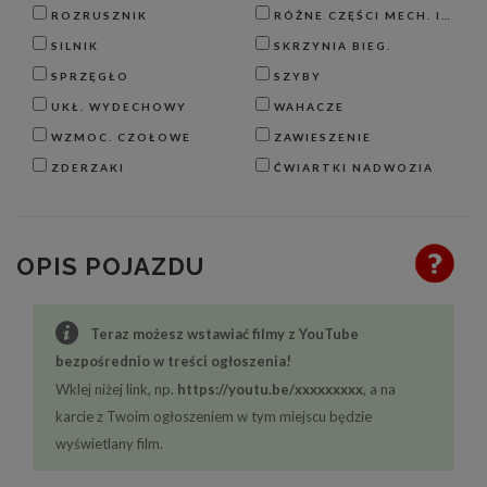
ROZRUSZNIK
RÓŻNE CZĘŚCI MECH. I BLACH.
SILNIK
SKRZYNIA BIEG.
SPRZĘGŁO
SZYBY
UKŁ. WYDECHOWY
WAHACZE
WZMOC. CZOŁOWE
ZAWIESZENIE
ZDERZAKI
ĆWIARTKI NADWOZIA
OPIS POJAZDU
Teraz możesz wstawiać filmy z YouTube
bezpośrednio w treści ogłoszenia!
Wklej niżej link, np.
https://youtu.be/xxxxxxxxx
, a na
karcie z Twoim ogłoszeniem w tym miejscu będzie
wyświetlany film.