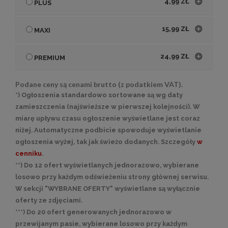
4,99 ZŁ
PLUS
15,99 ZŁ
MAXI
24,99 ZŁ
PREMIUM
Podane ceny są cenami brutto (z podatkiem VAT).
*) Ogłoszenia standardowo sortowane są wg daty
zamieszczenia (najświeższe w pierwszej kolejności). W
miarę upływu czasu ogłoszenie wyświetlane jest coraz
niżej. Automatyczne podbicie spowoduje wyświetlanie
ogłoszenia wyżej, tak jak świeżo dodanych. Szczegóły
w
cenniku
.
**) Do 12 ofert wyświetlanych jednorazowo, wybierane
losowo przy każdym odświeżeniu strony głównej serwisu.
W sekcji "WYBRANE OFERTY" wyświetlane są wyłącznie
oferty ze zdjęciami.
***) Do 20 ofert generowanych jednorazowo w
przewijanym pasie, wybierane losowo przy każdym