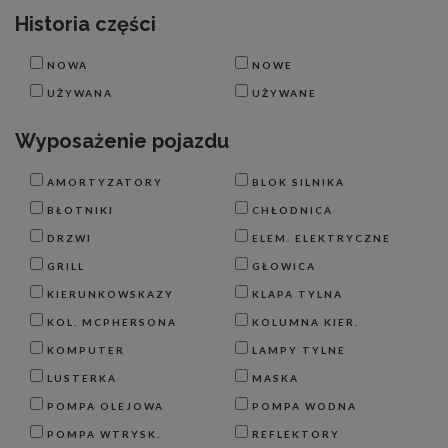
Historia części
NOWA
NOWE
UŻYWANA
UŻYWANE
Wyposażenie pojazdu
AMORTYZATORY
BLOK SILNIKA
BŁOTNIKI
CHŁODNICA
DRZWI
ELEM. ELEKTRYCZNE
GRILL
GŁOWICA
KIERUNKOWSKAZY
KLAPA TYLNA
KOL. MCPHERSONA
KOLUMNA KIER.
KOMPUTER
LAMPY TYLNE
LUSTERKA
MASKA
POMPA OLEJOWA
POMPA WODNA
POMPA WTRYSK.
REFLEKTORY