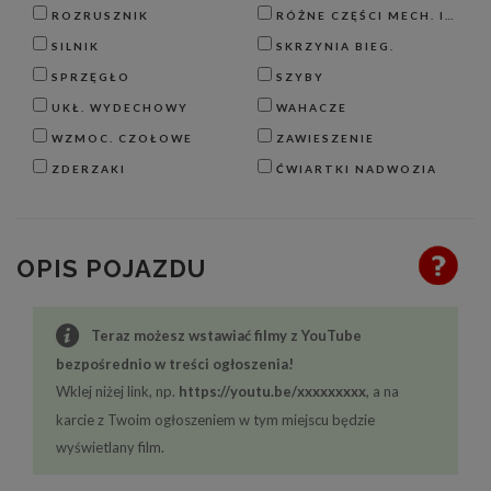
ROZRUSZNIK
RÓŻNE CZĘŚCI MECH. I BLACH.
SILNIK
SKRZYNIA BIEG.
SPRZĘGŁO
SZYBY
UKŁ. WYDECHOWY
WAHACZE
WZMOC. CZOŁOWE
ZAWIESZENIE
ZDERZAKI
ĆWIARTKI NADWOZIA
OPIS POJAZDU
Teraz możesz wstawiać filmy z YouTube
bezpośrednio w treści ogłoszenia!
Wklej niżej link, np.
https://youtu.be/xxxxxxxxx
, a na
karcie z Twoim ogłoszeniem w tym miejscu będzie
wyświetlany film.