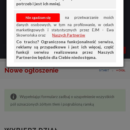
potrzeb i jest ich mniej.
na przetwarzanie moich
danych osobowych, w tym na profilowanie, w celach
marketingowych i statystycznych przez EJM - Ewa
Skowrońska oraz
Naszych Partnerów
Co tracisz? Ograniczona funkcjonalność serwisu,
reklamy są przypadkowe i jest ich więcej, część
MENU
MOJA AG
OGŁ.
funkcji serwisu realizowana przez Naszych
Partnerów będzie dla Ciebie niedostępna.
PRZEGLĄD
Nowe ogłoszenie
START
+ OGŁ.
OGŁOSZENIA
OFERTA DLA FIRM
Wypełniając formularz zadbaj o uzupełnienie wszystkich
DOŁADUJ KONTO
pól oznaczonych żółtym tłem i pogrubioną ramką
KOSZYK
HISTORIA