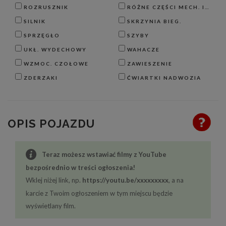
ROZRUSZNIK
RÓŻNE CZĘŚCI MECH. I BLACH.
SILNIK
SKRZYNIA BIEG.
SPRZĘGŁO
SZYBY
UKŁ. WYDECHOWY
WAHACZE
WZMOC. CZOŁOWE
ZAWIESZENIE
ZDERZAKI
ĆWIARTKI NADWOZIA
OPIS POJAZDU
Teraz możesz wstawiać filmy z YouTube
bezpośrednio w treści ogłoszenia!
Wklej niżej link, np.
https://youtu.be/xxxxxxxxx
, a na
karcie z Twoim ogłoszeniem w tym miejscu będzie
wyświetlany film.