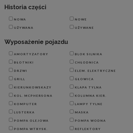
Historia części
NOWA
NOWE
UŻYWANA
UŻYWANE
Wyposażenie pojazdu
AMORTYZATORY
BLOK SILNIKA
BŁOTNIKI
CHŁODNICA
DRZWI
ELEM. ELEKTRYCZNE
GRILL
GŁOWICA
KIERUNKOWSKAZY
KLAPA TYLNA
KOL. MCPHERSONA
KOLUMNA KIER.
KOMPUTER
LAMPY TYLNE
LUSTERKA
MASKA
POMPA OLEJOWA
POMPA WODNA
POMPA WTRYSK.
REFLEKTORY