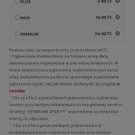
4,99 ZŁ
PLUS
15,99 ZŁ
MAXI
24,99 ZŁ
PREMIUM
Podane ceny są cenami brutto (z podatkiem VAT).
*) Ogłoszenia standardowo sortowane są wg daty
zamieszczenia (najświeższe w pierwszej kolejności). W
miarę upływu czasu ogłoszenie wyświetlane jest coraz
niżej. Automatyczne podbicie spowoduje wyświetlanie
ogłoszenia wyżej, tak jak świeżo dodanych. Szczegóły
w
cenniku
.
**) Do 12 ofert wyświetlanych jednorazowo, wybierane
losowo przy każdym odświeżeniu strony głównej serwisu.
W sekcji "WYBRANE OFERTY" wyświetlane są wyłącznie
oferty ze zdjęciami.
***) Do 20 ofert generowanych jednorazowo w
przewijanym pasie, wybierane losowo przy każdym