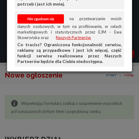
potrzeb i jest ich mniej.
na przetwarzanie moich
danych osobowych, w tym na profilowanie, w celach
marketingowych i statystycznych przez EJM - Ewa
Skowrońska oraz
Naszych Partnerów
Co tracisz? Ograniczona funkcjonalność serwisu,
reklamy są przypadkowe i jest ich więcej, część
MENU
MOJA AG
OGŁ.
funkcji serwisu realizowana przez Naszych
Partnerów będzie dla Ciebie niedostępna.
PRZEGLĄD
Nowe ogłoszenie
START
+ OGŁ.
OGŁOSZENIA
OFERTA DLA FIRM
Wypełniając formularz zadbaj o uzupełnienie wszystkich
DOŁADUJ KONTO
pól oznaczonych żółtym tłem i pogrubioną ramką
KOSZYK
HISTORIA