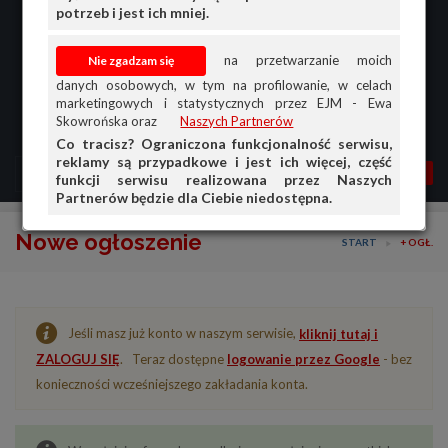
potrzeb i jest ich mniej.
na przetwarzanie moich
danych osobowych, w tym na profilowanie, w celach
marketingowych i statystycznych przez EJM - Ewa
Skowrońska oraz
Naszych Partnerów
Co tracisz? Ograniczona funkcjonalność serwisu,
reklamy są przypadkowe i jest ich więcej, część
MENU
MOJA AG
OGŁ.
funkcji serwisu realizowana przez Naszych
Partnerów będzie dla Ciebie niedostępna.
PRZEGLĄD
Nowe ogłoszenie
START
+ OGŁ.
OGŁOSZENIA
OFERTA DLA FIRM
Jeśli masz już konto w naszym serwisie,
kliknij tutaj i
DOŁADUJ KONTO
ZALOGUJ SIĘ
. Teraz dostępne
logowanie przez Google
- bez
KOSZYK
konieczności wcześniejszego zakładania konta.
HISTORIA