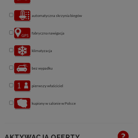
automatyczna skrzynia biegów
fabryczna nawigacja
klimatyzacja
bez wypadku
pierwszy właściciel
kupiony w salonie w Polsce
AKTYWACJA OFERTY