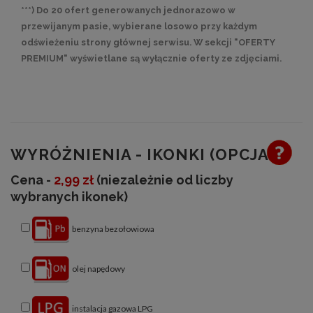
***) Do 20 ofert generowanych jednorazowo w
przewijanym pasie, wybierane losowo przy każdym
odświeżeniu strony głównej serwisu. W sekcji "OFERTY
PREMIUM" wyświetlane są wyłącznie oferty ze zdjęciami.
WYRÓŻNIENIA - IKONKI (OPCJA)
Cena -
2,99 zł
(niezależnie od liczby
wybranych ikonek)
benzyna bezołowiowa
olej napędowy
instalacja gazowa LPG