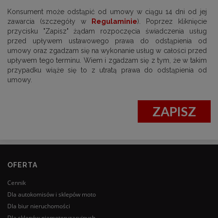
Konsument może odstąpić od umowy w ciągu 14 dni od jej
zawarcia (szczegóły w
Regulaminie
). Poprzez kliknięcie
przycisku "Zapisz" żądam rozpoczęcia świadczenia usług
przed upływem ustawowego prawa do odstąpienia od
umowy oraz zgadzam się na wykonanie usług w całości przed
upływem tego terminu. Wiem i zgadzam się z tym, że w takim
przypadku wiąże się to z utratą prawa do odstąpienia od
umowy.
ZAPISZ
OFERTA
Cennik
Dla autokomisów i sklepów moto
Dla biur nieruchomości
Dla sklepów niemotoryzacyjnych