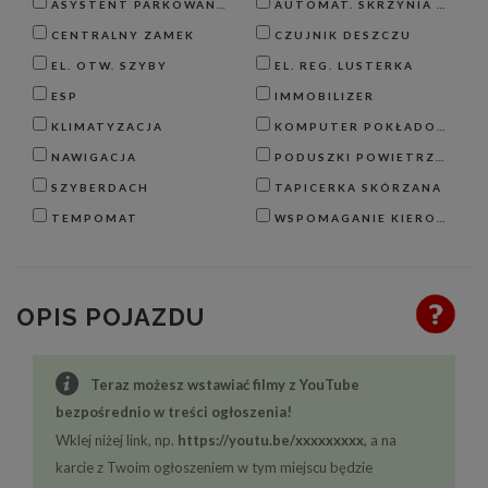
ASYSTENT PARKOWANIA
AUTOMAT. SKRZYNIA BIEGÓW
CENTRALNY ZAMEK
CZUJNIK DESZCZU
EL. OTW. SZYBY
EL. REG. LUSTERKA
ESP
IMMOBILIZER
KLIMATYZACJA
KOMPUTER POKŁADOWY
NAWIGACJA
PODUSZKI POWIETRZNE
SZYBERDACH
TAPICERKA SKÓRZANA
TEMPOMAT
WSPOMAGANIE KIEROWNICY
OPIS POJAZDU
Teraz możesz wstawiać filmy z YouTube
bezpośrednio w treści ogłoszenia!
Wklej niżej link, np.
https://youtu.be/xxxxxxxxx
, a na
karcie z Twoim ogłoszeniem w tym miejscu będzie