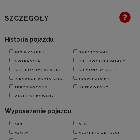
SZCZEGÓŁY
Historia pojazdu
BEZ WYPADKU
GARAŻOWANY
GWARANCJA
KIEROWCA NIEPALĄCY
KPL. DOKUMENTACJA
KUPIONY W KRAJU
PIERWSZY WŁAŚCICIEL
SERWISOWANY
SPROWADZONY
USZKODZONY
ZAREJESTROWANY
Wyposażenie pojazdu
4X4
ABS
ALARM
ALUMINIOWE FELGI