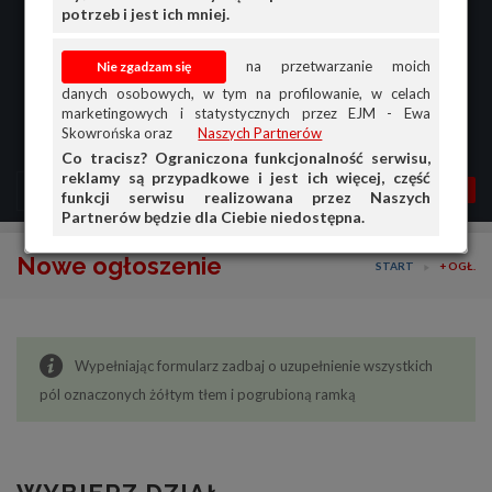
potrzeb i jest ich mniej.
na przetwarzanie moich
danych osobowych, w tym na profilowanie, w celach
marketingowych i statystycznych przez EJM - Ewa
Skowrońska oraz
Naszych Partnerów
Co tracisz? Ograniczona funkcjonalność serwisu,
reklamy są przypadkowe i jest ich więcej, część
MENU
MOJA AG
OGŁ.
funkcji serwisu realizowana przez Naszych
Partnerów będzie dla Ciebie niedostępna.
PRZEGLĄD
Nowe ogłoszenie
START
+ OGŁ.
OGŁOSZENIA
OFERTA DLA FIRM
Wypełniając formularz zadbaj o uzupełnienie wszystkich
DOŁADUJ KONTO
pól oznaczonych żółtym tłem i pogrubioną ramką
KOSZYK
HISTORIA