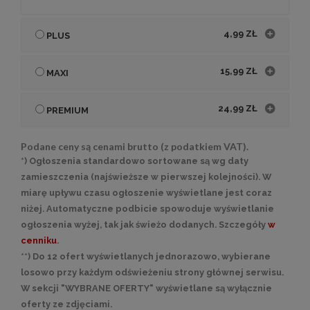
4,99 ZŁ
PLUS
15,99 ZŁ
MAXI
24,99 ZŁ
PREMIUM
Podane ceny są cenami brutto (z podatkiem VAT).
*) Ogłoszenia standardowo sortowane są wg daty
zamieszczenia (najświeższe w pierwszej kolejności). W
miarę upływu czasu ogłoszenie wyświetlane jest coraz
niżej. Automatyczne podbicie spowoduje wyświetlanie
ogłoszenia wyżej, tak jak świeżo dodanych. Szczegóły
w
cenniku
.
**) Do 12 ofert wyświetlanych jednorazowo, wybierane
losowo przy każdym odświeżeniu strony głównej serwisu.
W sekcji "WYBRANE OFERTY" wyświetlane są wyłącznie
oferty ze zdjęciami.