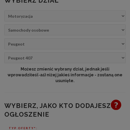
WYBIERZ DZIAŁ
Możesz zmienić wybrany dział, jednak jeśli
wprowadziłeś(-aś) niżej jakieś informacje - zostaną one
usunięte.
WYBIERZ, JAKO KTO DODAJESZ
OGŁOSZENIE
TYP OFERTY*: