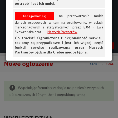
potrzeb i jest ich mniej.
na przetwarzanie moich
danych osobowych, w tym na profilowanie, w celach
marketingowych i statystycznych przez EJM - Ewa
Skowrońska oraz
Naszych Partnerów
Co tracisz? Ograniczona funkcjonalność serwisu,
reklamy są przypadkowe i jest ich więcej, część
MENU
MOJA AG
OGŁ.
funkcji serwisu realizowana przez Naszych
Partnerów będzie dla Ciebie niedostępna.
PRZEGLĄD
Nowe ogłoszenie
START
+ OGŁ.
OGŁOSZENIA
OFERTA DLA FIRM
Wypełniając formularz zadbaj o uzupełnienie wszystkich
DOŁADUJ KONTO
pól oznaczonych żółtym tłem i pogrubioną ramką
KOSZYK
HISTORIA