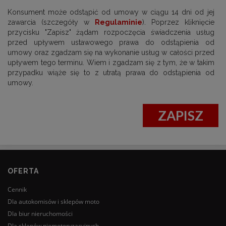
Konsument może odstąpić od umowy w ciągu 14 dni od jej
zawarcia (szczegóły w
Regulaminie
). Poprzez kliknięcie
przycisku "Zapisz" żądam rozpoczęcia świadczenia usług
przed upływem ustawowego prawa do odstąpienia od
umowy oraz zgadzam się na wykonanie usług w całości przed
upływem tego terminu. Wiem i zgadzam się z tym, że w takim
przypadku wiąże się to z utratą prawa do odstąpienia od
umowy.
ZAPISZ
OFERTA
Cennik
Dla autokomisów i sklepów moto
Dla biur nieruchomości
Dla sklepów niemotoryzacyjnych