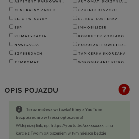
ASYSTENT PARKOWANIA
AUTOMAT. SKRZYNIA BIEGÓW
CENTRALNY ZAMEK
CZUJNIK DESZCZU
EL. OTW. SZYBY
EL. REG. LUSTERKA
ESP
IMMOBILIZER
KLIMATYZACJA
KOMPUTER POKŁADOWY
NAWIGACJA
PODUSZKI POWIETRZNE
SZYBERDACH
TAPICERKA SKÓRZANA
TEMPOMAT
WSPOMAGANIE KIEROWNICY
OPIS POJAZDU
Teraz możesz wstawiać filmy z YouTube
bezpośrednio w treści ogłoszenia!
Wklej niżej link, np.
https://youtu.be/xxxxxxxxx
, a na
karcie z Twoim ogłoszeniem w tym miejscu będzie