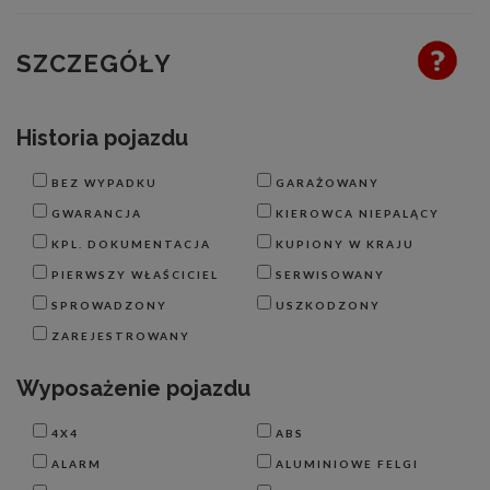
SZCZEGÓŁY
Historia pojazdu
BEZ WYPADKU
GARAŻOWANY
GWARANCJA
KIEROWCA NIEPALĄCY
KPL. DOKUMENTACJA
KUPIONY W KRAJU
PIERWSZY WŁAŚCICIEL
SERWISOWANY
SPROWADZONY
USZKODZONY
ZAREJESTROWANY
Wyposażenie pojazdu
4X4
ABS
ALARM
ALUMINIOWE FELGI