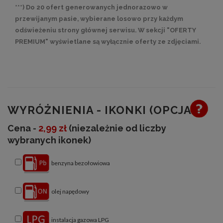
***) Do 20 ofert generowanych jednorazowo w
przewijanym pasie, wybierane losowo przy każdym
odświeżeniu strony głównej serwisu. W sekcji "OFERTY
PREMIUM" wyświetlane są wyłącznie oferty ze zdjęciami.
WYRÓŻNIENIA - IKONKI (OPCJA)
Cena -
2,99 zł
(niezależnie od liczby
wybranych ikonek)
benzyna bezołowiowa
olej napędowy
instalacja gazowa LPG