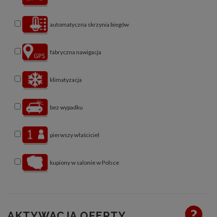
automatyczna skrzynia biegów
fabryczna nawigacja
klimatyzacja
bez wypadku
pierwszy właściciel
kupiony w salonie w Polsce
AKTYWACJA OFERTY