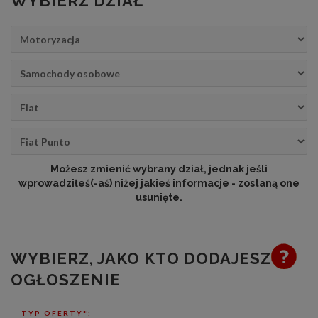
WYBIERZ DZIAŁ
Możesz zmienić wybrany dział, jednak jeśli
wprowadziłeś(-aś) niżej jakieś informacje - zostaną one
usunięte.
WYBIERZ, JAKO KTO DODAJESZ
OGŁOSZENIE
TYP OFERTY*: