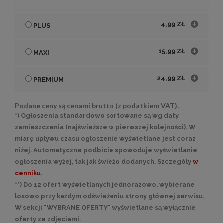
4,99 ZŁ
PLUS
15,99 ZŁ
MAXI
24,99 ZŁ
PREMIUM
Podane ceny są cenami brutto (z podatkiem VAT).
*) Ogłoszenia standardowo sortowane są wg daty
zamieszczenia (najświeższe w pierwszej kolejności). W
miarę upływu czasu ogłoszenie wyświetlane jest coraz
niżej. Automatyczne podbicie spowoduje wyświetlanie
ogłoszenia wyżej, tak jak świeżo dodanych. Szczegóły
w
cenniku
.
**) Do 12 ofert wyświetlanych jednorazowo, wybierane
losowo przy każdym odświeżeniu strony głównej serwisu.
W sekcji "WYBRANE OFERTY" wyświetlane są wyłącznie
oferty ze zdjęciami.