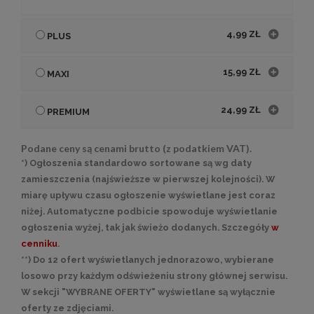
4,99 ZŁ
PLUS
15,99 ZŁ
MAXI
24,99 ZŁ
PREMIUM
Podane ceny są cenami brutto (z podatkiem VAT).
*) Ogłoszenia standardowo sortowane są wg daty
zamieszczenia (najświeższe w pierwszej kolejności). W
miarę upływu czasu ogłoszenie wyświetlane jest coraz
niżej. Automatyczne podbicie spowoduje wyświetlanie
ogłoszenia wyżej, tak jak świeżo dodanych. Szczegóły
w
cenniku
.
**) Do 12 ofert wyświetlanych jednorazowo, wybierane
losowo przy każdym odświeżeniu strony głównej serwisu.
W sekcji "WYBRANE OFERTY" wyświetlane są wyłącznie
oferty ze zdjęciami.