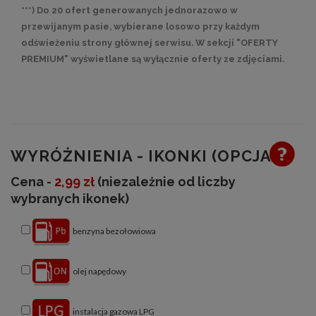
***) Do 20 ofert generowanych jednorazowo w
przewijanym pasie, wybierane losowo przy każdym
odświeżeniu strony głównej serwisu. W sekcji "OFERTY
PREMIUM" wyświetlane są wyłącznie oferty ze zdjęciami.
WYRÓŻNIENIA - IKONKI (OPCJA)
Cena -
2,99 zł
(niezależnie od liczby
wybranych ikonek)
benzyna bezołowiowa
olej napędowy
instalacja gazowa LPG