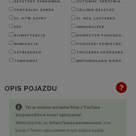
ASYSTENT PARKOWANIA
AUTOMAT. SKRZYNIA BIEGÓW
CENTRALNY ZAMEK
CZUJNIK DESZCZU
EL. OTW. SZYBY
EL. REG. LUSTERKA
ESP
IMMOBILIZER
KLIMATYZACJA
KOMPUTER POKŁADOWY
NAWIGACJA
PODUSZKI POWIETRZNE
SZYBERDACH
TAPICERKA SKÓRZANA
TEMPOMAT
WSPOMAGANIE KIEROWNICY
OPIS POJAZDU
Teraz możesz wstawiać filmy z YouTube
bezpośrednio w treści ogłoszenia!
Wklej niżej link, np.
https://youtu.be/xxxxxxxxx
, a na
karcie z Twoim ogłoszeniem w tym miejscu będzie