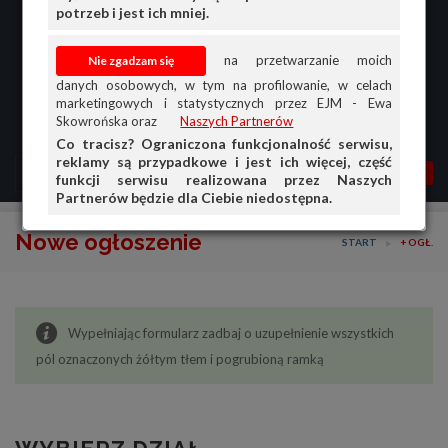
potrzeb i jest ich mniej.
na przetwarzanie moich
danych osobowych, w tym na profilowanie, w celach
marketingowych i statystycznych przez EJM - Ewa
Skowrońska oraz
Naszych Partnerów
Co tracisz? Ograniczona funkcjonalność serwisu,
reklamy są przypadkowe i jest ich więcej, część
MENU
MOJA AG
OGŁ.
funkcji serwisu realizowana przez Naszych
Partnerów będzie dla Ciebie niedostępna.
PRZEGLĄD
Nowe ogłoszenie
START
+ OGŁ.
OGŁOSZENIA
OFERTA DLA FIRM
Wypełniając formularz zadbaj o uzupełnienie wszystkich
DOŁADUJ KONTO
pól oznaczonych żółtym tłem i pogrubioną ramką
KOSZYK
HISTORIA