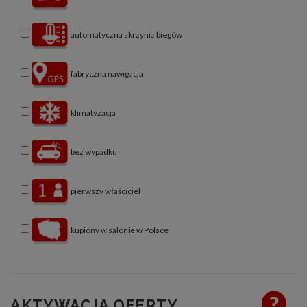
automatyczna skrzynia biegów
fabryczna nawigacja
klimatyzacja
bez wypadku
pierwszy właściciel
kupiony w salonie w Polsce
AKTYWACJA OFERTY