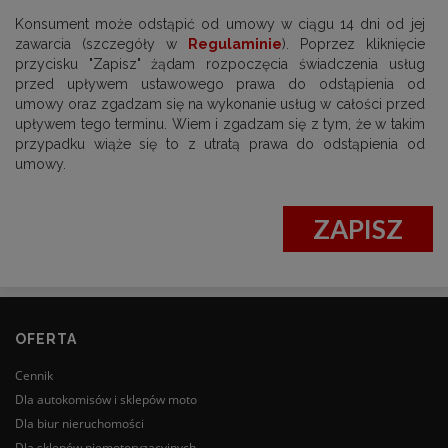
Konsument może odstąpić od umowy w ciągu 14 dni od jej
zawarcia (szczegóły w
Regulaminie
). Poprzez kliknięcie
przycisku "Zapisz" żądam rozpoczęcia świadczenia usług
przed upływem ustawowego prawa do odstąpienia od
umowy oraz zgadzam się na wykonanie usług w całości przed
upływem tego terminu. Wiem i zgadzam się z tym, że w takim
przypadku wiąże się to z utratą prawa do odstąpienia od
umowy.
ZAPISZ
OFERTA
Cennik
Dla autokomisów i sklepów moto
Dla biur nieruchomości
Dla sklepów niemotoryzacyjnych