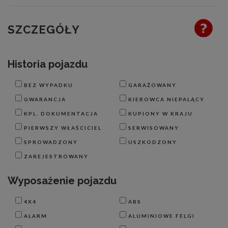
SZCZEGÓŁY
Historia pojazdu
BEZ WYPADKU
GARAŻOWANY
GWARANCJA
KIEROWCA NIEPALĄCY
KPL. DOKUMENTACJA
KUPIONY W KRAJU
PIERWSZY WŁAŚCICIEL
SERWISOWANY
SPROWADZONY
USZKODZONY
ZAREJESTROWANY
Wyposażenie pojazdu
4X4
ABS
ALARM
ALUMINIOWE FELGI