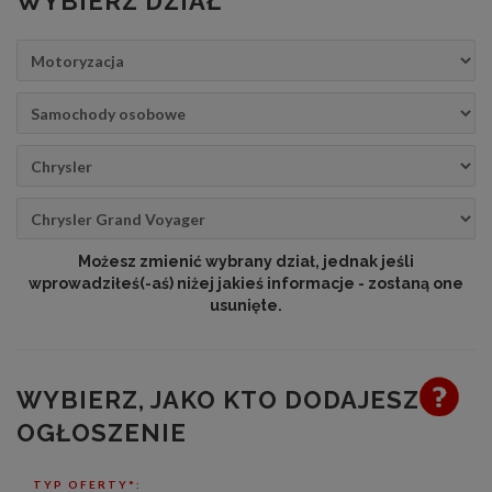
WYBIERZ DZIAŁ
Możesz zmienić wybrany dział, jednak jeśli
wprowadziłeś(-aś) niżej jakieś informacje - zostaną one
usunięte.
WYBIERZ, JAKO KTO DODAJESZ
OGŁOSZENIE
TYP OFERTY*: