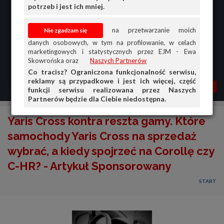
potrzeb i jest ich mniej.
na przetwarzanie moich
danych osobowych, w tym na profilowanie, w celach
marketingowych i statystycznych przez EJM - Ewa
Skowrońska oraz
Naszych Partnerów
Co tracisz? Ograniczona funkcjonalność serwisu,
reklamy są przypadkowe i jest ich więcej, część
MENU
MOJA AG
OGŁ.
funkcji serwisu realizowana przez Naszych
Partnerów będzie dla Ciebie niedostępna.
PRZEGLĄD
Yaris Cross kontra reszta gamy. Które
OGŁOSZENIA
samochody Yaris Cross na sprzedaż
wybrać, a kiedy spojrzeć na Corollę czy
OFERTA DLA FIRM
C-HR? - Artykuł Sponsorowany
DOŁADUJ KONTO
START
KOSZYK
HISTORIA