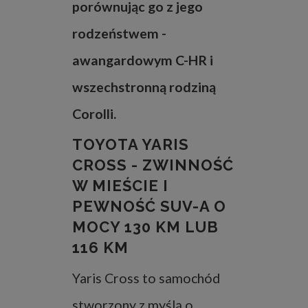
porównując go z jego
rodzeństwem -
awangardowym C-HR i
wszechstronną rodziną
Corolli.
TOYOTA YARIS
CROSS - ZWINNOŚĆ
W MIEŚCIE I
PEWNOŚĆ SUV-A O
MOCY 130 KM LUB
116 KM
Yaris Cross to samochód
stworzony z myślą o