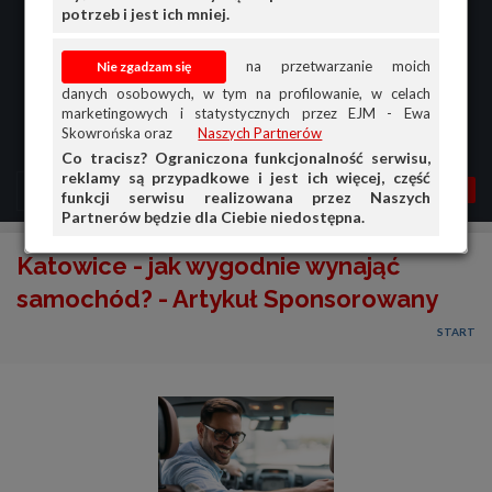
potrzeb i jest ich mniej.
na przetwarzanie moich
danych osobowych, w tym na profilowanie, w celach
marketingowych i statystycznych przez EJM - Ewa
Skowrońska oraz
Naszych Partnerów
Co tracisz? Ograniczona funkcjonalność serwisu,
reklamy są przypadkowe i jest ich więcej, część
MENU
MOJA AG
OGŁ.
funkcji serwisu realizowana przez Naszych
Partnerów będzie dla Ciebie niedostępna.
PRZEGLĄD
Katowice - jak wygodnie wynająć
OGŁOSZENIA
samochód? - Artykuł Sponsorowany
OFERTA DLA FIRM
START
DOŁADUJ KONTO
KOSZYK
HISTORIA