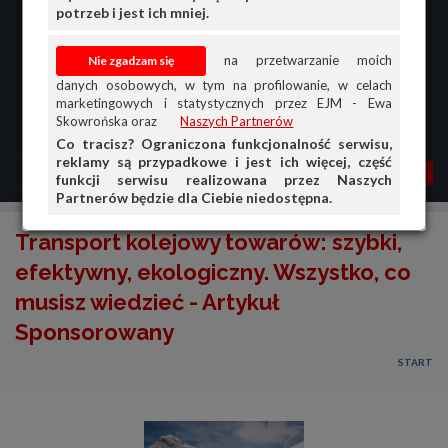
potrzeb i jest ich mniej.
na przetwarzanie moich
danych osobowych, w tym na profilowanie, w celach
marketingowych i statystycznych przez EJM - Ewa
Skowrońska oraz
Naszych Partnerów
Co tracisz? Ograniczona funkcjonalność serwisu,
reklamy są przypadkowe i jest ich więcej, część
MENU
MOJA AG
OGŁ.
funkcji serwisu realizowana przez Naszych
Partnerów będzie dla Ciebie niedostępna.
PRZEGLĄD
Transport kolejowy towarów: szybki,
OGŁOSZENIA
efektywny, ekologiczny. Wszystko, co
musisz wiedzieć - Artykuł
OFERTA DLA FIRM
Sponsorowany
DOŁADUJ KONTO
START
KOSZYK
HISTORIA