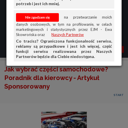
potrzeb i jest ich mniej.
na przetwarzanie moich
danych osobowych, w tym na profilowanie, w celach
marketingowych i statystycznych przez EJM - Ewa
Skowrońska oraz
Naszych Partnerów
Co tracisz? Ograniczona funkcjonalność serwisu,
reklamy są przypadkowe i jest ich więcej, część
MENU
MOJA AG
OGŁ.
funkcji serwisu realizowana przez Naszych
Partnerów będzie dla Ciebie niedostępna.
PRZEGLĄD
Jak wybrać części samochodowe?
OGŁOSZENIA
Poradnik dla kierowcy - Artykuł
Sponsorowany
OFERTA DLA FIRM
START
DOŁADUJ KONTO
KOSZYK
HISTORIA