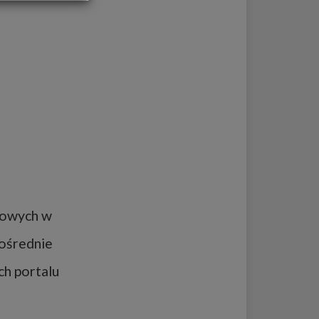
OFERTA DLA FIRM
DOŁADUJ KONTO
KOSZYK
HISTORIA
gowych w
pośrednie
ch portalu