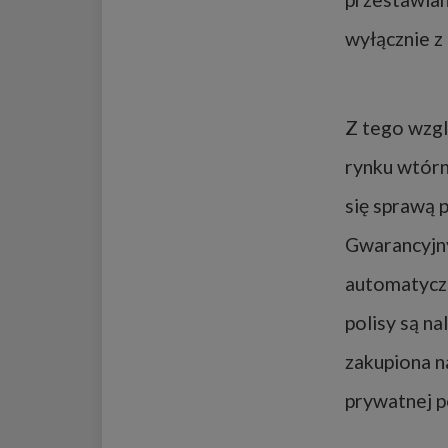
wyłącznie z
Z tego wzgl
rynku wtór
się sprawą 
Gwarancyjn
automatyczn
polisy są n
zakupiona n
prywatnej p