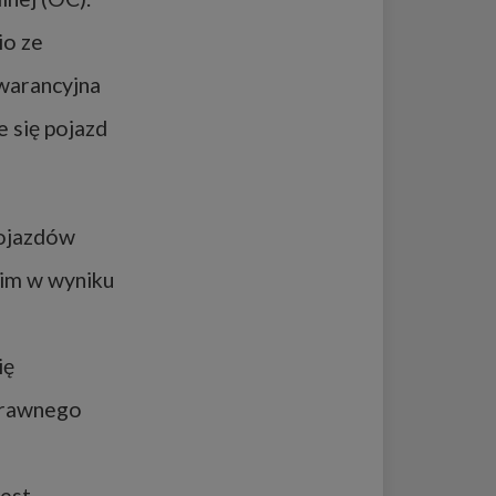
io ze
gwarancyjna
e się pojazd
pojazdów
cim w wyniku
ię
sprawnego
est