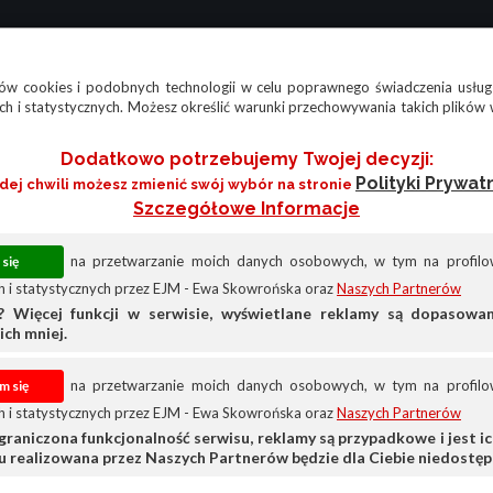
w cookies i podobnych technologii w celu poprawnego świadczenia usług
h i statystycznych. Możesz określić warunki przechowywania takich plików 
Dodatkowo potrzebujemy Twojej decyzji:
Polityki Prywat
żdej chwili możesz zmienić swój wybór na stronie
Szczegółowe Informacje
na przetwarzanie moich danych osobowych, w tym na profilow
 i statystycznych przez EJM - Ewa Skowrońska oraz
Naszych Partnerów
? Więcej funkcji w serwisie, wyświetlane reklamy są dopasow
ich mniej.
na przetwarzanie moich danych osobowych, w tym na profilow
 i statystycznych przez EJM - Ewa Skowrońska oraz
Naszych Partnerów
graniczona funkcjonalność serwisu, reklamy są przypadkowe i jest ich
a ubezpieczenie - jaki jest koszt? - Mate
su realizowana przez Naszych Partnerów będzie dla Ciebie niedostęp