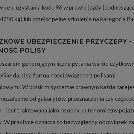
w celu uzyskania kodu 96 w prawie jazdy (podnoszące
4250 kg) lub przejść pełne szkolenie na kategorię B+
KOWE UBEZPIECZENIE PRZYCZEPY -
NOŚĆ POLISY
bszarem generującym liczne pytania wśród użytkow
oGiełda.pl są formalności związane z polisami
niowymi. W polskim systemie prawnym każda zarej
 niezależnie od gabarytów, przeznaczenia czy częstot
 - jest traktowana jako osobny, autonomiczny pojaz
. W praktyce oznacza to bezwzględny obowiązek za
dualnej umowy ubezpieczenia odpowiedzialności cywi