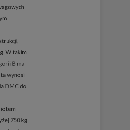
 wagowych
tym
trukcji,
kg. W takim
gorii B ma
ita wynosi
iada DMC do
dmiotem
yżej 750 kg