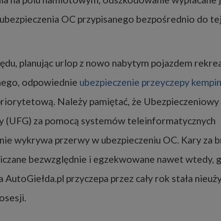
 ubezpieczenia OC przypisanego bezpośrednio do tej
ędu, planując urlop z nowo nabytym pojazdem rekre
nego, odpowiednie
ubezpieczenie przeyczepy kempi
priorytetową. Należy pamiętać, że Ubezpieczeniowy
y (UFG) za pomocą systemów teleinformatycznych
ie wykrywa przerwy w ubezpieczeniu OC. Kary za b
aliczane bezwzględnie i egzekwowane nawet wtedy, 
a AutoGiełda.pl przyczepa przez cały rok stała nieu
osesji.