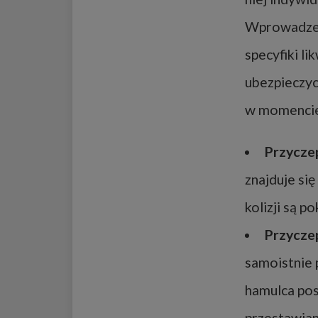
Wprowadzeni
specyfiki l
ubezpieczyci
w momencie
Przycze
znajduje si
kolizji są 
Przycze
samoistnie 
hamulca pos
przestawian