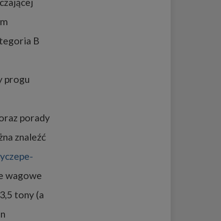
czającej
rm
ategoria B
y progu
 oraz porady
na znaleźć
zyczepe-
cje wagowe
3,5 tony (a
in