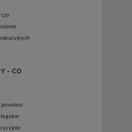
 czy
osiowe
 wakacyjnych
Y - CO
j powinno
 legalne
cyzyjnie