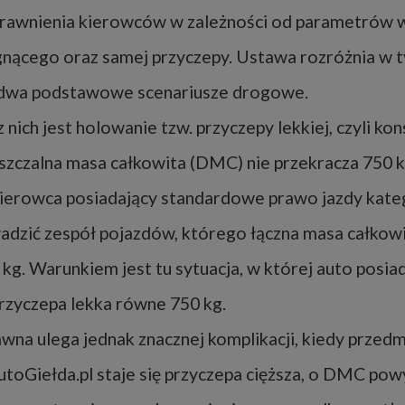
uprawnienia kierowców w zależności od parametrów
gnącego oraz samej przyczepy. Ustawa rozróżnia w 
 dwa podstawowe scenariusze drogowe.
nich jest holowanie tzw. przyczepy lekkiej, czyli kons
szczalna masa całkowita (DMC) nie przekracza 750 
ierowca posiadający standardowe prawo jazdy kate
dzić zespół pojazdów, którego łączna masa całkow
kg. Warunkiem jest tu sytuacja, w której auto pos
przyczepa lekka równe 750 kg.
awna ulega jednak znacznej komplikacji, kiedy prze
utoGiełda.pl staje się przyczepa cięższa, o DMC pow