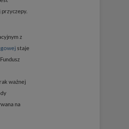
 przyczepy.
acyjnym z
ngowej
staje
 Fundusz
rak ważnej
gdy
żywana na