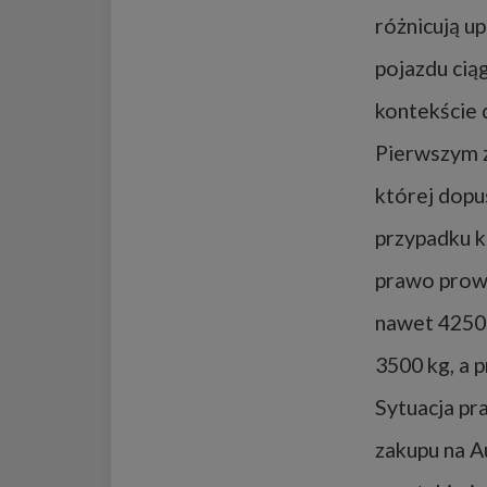
różnicują 
pojazdu cią
kontekście
Pierwszym z 
której dopu
przypadku k
prawo prowa
nawet 4250 
3500 kg, a 
Sytuacja pr
zakupu na A