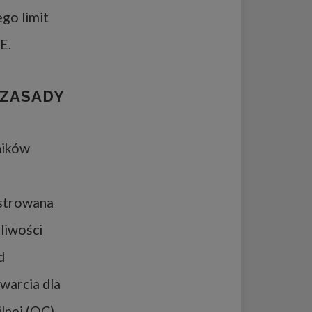
go limit
E.
 ZASADY
ników
estrowana
liwości
d
warcia dla
lnej (OC).