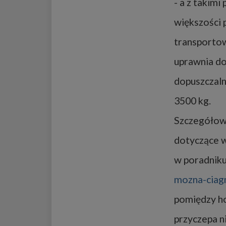
- a z takim
większości 
transportow
uprawnia do
dopuszczaln
3500 kg.
Szczegółowe
dotyczące w
w poradnik
mozna-ciagn
pomiędzy ho
przyczepa n