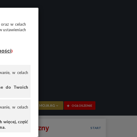
 oraz w celach
w ustawieniach
ności
)
anie, w celach
ane do Twoich
MOJA AG
OGŁOSZENIE
anie, w celach
 więcej, część
PRZEGLĄD
riał zewnętrzny
na.
START
OGŁOSZENIA