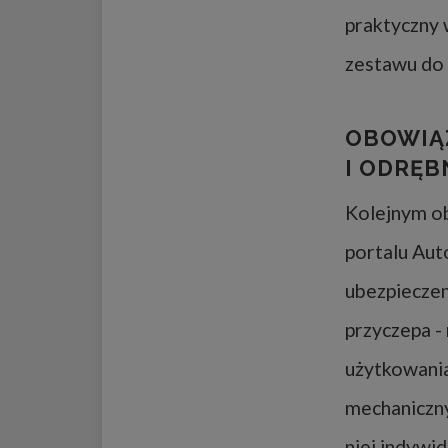
praktyczny 
zestawu do 
OBOWIĄZ
I ODRĘB
Kolejnym o
portalu Aut
ubezpiecze
przyczepa -
użytkowania
mechaniczny
niej indywi