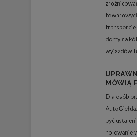
zróżnicowan
towarowych
transporci
domy na kół
wyjazdów tu
UPRAWNI
MÓWIĄ 
Dla osób pr
AutoGiełda
być ustalen
holowanie w