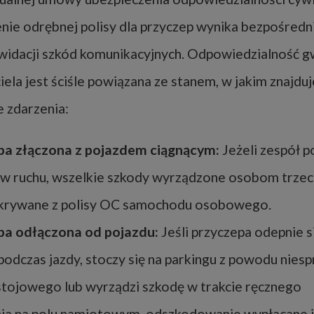
e odrębnej polisy dla przyczep wynika bezpośredn
ikwidacji szkód komunikacyjnych. Odpowiedzialność 
ela jest ściśle powiązana ze stanem, w jakim znajduj
 zdarzenia:
pa złączona z pojazdem ciągnącym:
Jeżeli zespół 
ę w ruchu, wszelkie szkody wyrządzone osobom trze
pokrywane z polisy OC samochodu osobowego.
pa odłączona od pojazdu:
Jeśli przyczepa odepnie s
podczas jazdy, stoczy się na parkingu z powodu nie
tojowego lub wyrządzi szkodę w trakcie ręcznego
ia na polu namiotowym, odszkodowanie wypłacane j