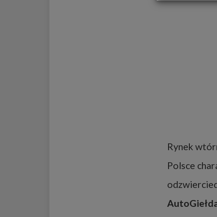
Rynek wtór
Polsce char
odzwiercied
AutoGiełda