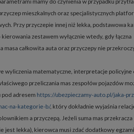
i parametrami mamy do czynienia w przypadku przytła
przyczep mieszkalnych oraz specjalistycznych platfo
ych. Przy przyczepie innej niż lekka, podstawowa k
 kierowania zestawem wyłącznie wtedy, gdy łączna
a masa całkowita auta oraz przyczepy nie przekrocz
 wyliczenia matematyczne, interpretacje policyjne
łaściwego przeliczania mas zespołów pojazdów moż
u pod adresem
https://ubezpieczamy-auto.pl/jaka-pr
ac-na-kategorie-b/
, który dokładnie wyjaśnia rela
lownikiem a przyczepą. Jeżeli suma mas przekracza 
ie jest lekka), kierowca musi zdać dodatkowy egzam