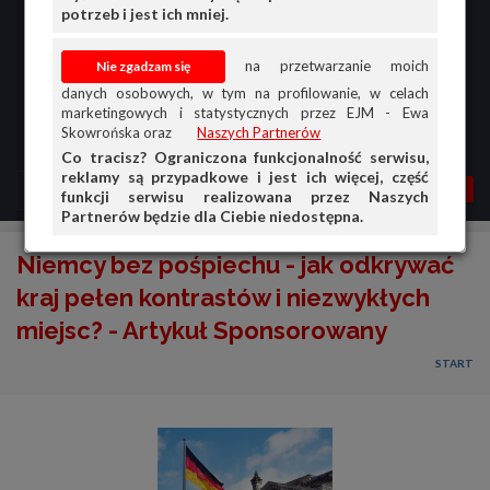
potrzeb i jest ich mniej.
na przetwarzanie moich
danych osobowych, w tym na profilowanie, w celach
marketingowych i statystycznych przez EJM - Ewa
Skowrońska oraz
Naszych Partnerów
Co tracisz? Ograniczona funkcjonalność serwisu,
reklamy są przypadkowe i jest ich więcej, część
MENU
MOJA AG
OGŁ.
funkcji serwisu realizowana przez Naszych
Partnerów będzie dla Ciebie niedostępna.
PRZEGLĄD
Niemcy bez pośpiechu - jak odkrywać
OGŁOSZENIA
kraj pełen kontrastów i niezwykłych
miejsc? - Artykuł Sponsorowany
OFERTA DLA FIRM
START
DOŁADUJ KONTO
KOSZYK
HISTORIA