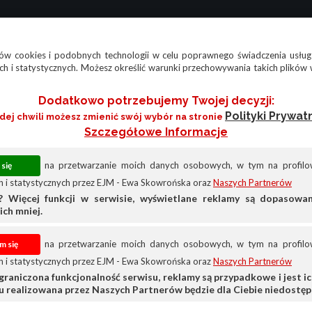
w cookies i podobnych technologii w celu poprawnego świadczenia usług
h i statystycznych. Możesz określić warunki przechowywania takich plików 
Dodatkowo potrzebujemy Twojej decyzji:
Polityki Prywat
żdej chwili możesz zmienić swój wybór na stronie
Szczegółowe Informacje
na przetwarzanie moich danych osobowych, w tym na profilow
 i statystycznych przez EJM - Ewa Skowrońska oraz
Naszych Partnerów
? Więcej funkcji w serwisie, wyświetlane reklamy są dopasow
ich mniej.
na przetwarzanie moich danych osobowych, w tym na profilow
 i statystycznych przez EJM - Ewa Skowrońska oraz
Naszych Partnerów
graniczona funkcjonalność serwisu, reklamy są przypadkowe i jest ich
ieniać opony, oleje i inne elementy eksplo
su realizowana przez Naszych Partnerów będzie dla Ciebie niedostęp