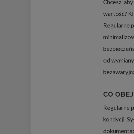
Chcesz, aby
wartość? Kl
Regularne p
minimalizo
bezpieczeńs
od wymiany o
bezawaryjną
CO OBE
Regularne p
kondycji. S
dokumentacj