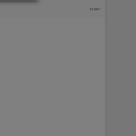
OFERTA DLA FIRM
START
DOŁADUJ KONTO
KOSZYK
HISTORIA