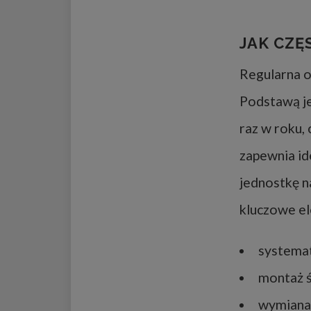
JAK CZĘ
Regularna o
Podstawą je
raz w roku,
zapewnia i
jednostkę n
kluczowe el
systemat
montaż ś
wymiana 