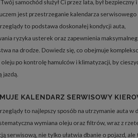
 Twój samochód służył Ci przez lata, był bezpieczny 
uczem jest przestrzeganie kalendarza serwisowego
rzeglądy to podstawa doskonałej kondycji auta,
wania ryzyka usterek oraz zapewnienia maksymalne
twa na drodze. Dowiedz się, co obejmuje komplekso
leju po kontrolę hamulców i klimatyzacji, by cieszyć
 jazdą.
JMUJE KALENDARZ SERWISOWY KIER
rzeglądy to najlepszy sposób na utrzymanie auta w 
ystematyczna wymiana oleju oraz filtrów, wraz z rzet
ą serwisową, nie tylko ułatwia dbanie o pojazd, ale 