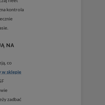
zaj fleet
zna kontrola
ecznie
sie.
JĄ NA
ją, co
 w sklepie
SF
twie
leży zadbać