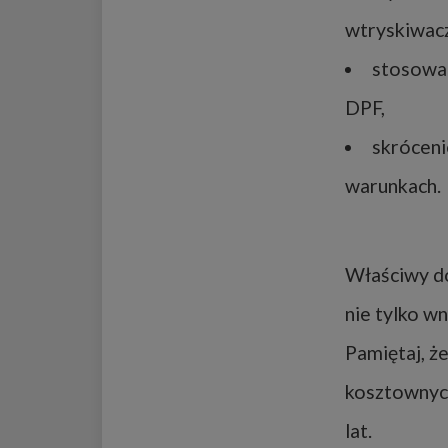
wtryskiwacz
stosowan
DPF,
skróceni
warunkach.
Właściwy do
nie tylko wn
Pamiętaj, ż
kosztownych
lat.