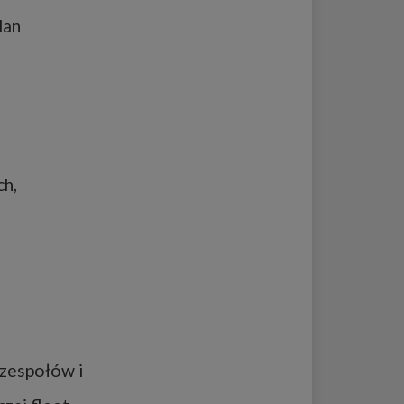
lan
h,
dzespołów i