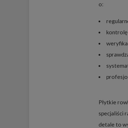
o:
regularn
kontrolę
weryfika
sprawdza
systemat
profesjo
Płytkie row
specjaliści
detale to w