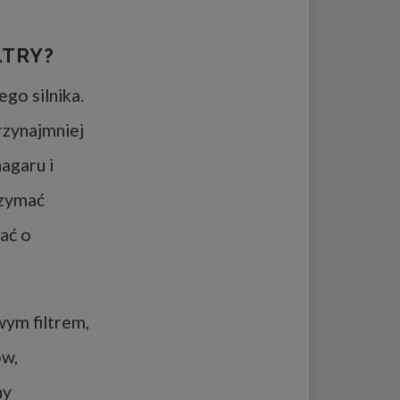
LTRY?
go silnika.
rzynajmniej
agaru i
rzymać
ać o
ym filtrem,
ów,
ny