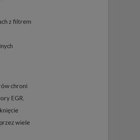
h z filtrem
dnych
rów chroni
awory EGR.
knięcie
przez wiele