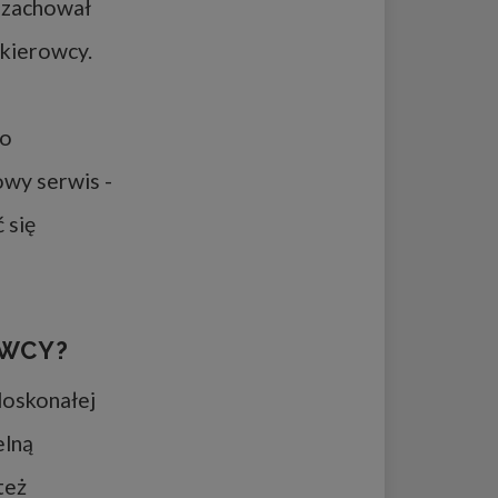
i zachował
 kierowcy.
go
wy serwis -
 się
OWCY?
doskonałej
elną
też