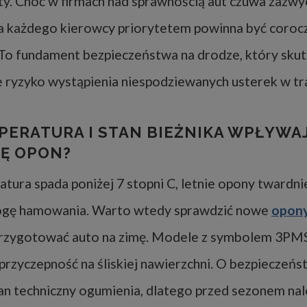
ty. Choć w firmach nad sprawnością aut czuwa zazwyc
a każdego kierowcy priorytetem powinna być coroc
 To fundament bezpieczeństwa na drodze, który skut
e ryzyko wystąpienia niespodziewanych usterek w tra
PERATURA I STAN BIEŻNIKA WPŁYWA
Ę OPON?
tura spada poniżej 7 stopni C, letnie opony twardnie
ogę hamowania. Warto wtedy sprawdzić nowe
opony
przygotować auto na zimę. Modele z symbolem 3PM
przyczepność na śliskiej nawierzchni. O bezpieczeńs
an techniczny ogumienia, dlatego przed sezonem na