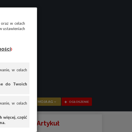
 oraz w celach
w ustawieniach
ności
)
anie, w celach
ane do Twoich
MOJA AG
OGŁOSZENIE
anie, w celach
 więcej, część
PRZEGLĄD
atacyjne? - Artykuł
na.
OGŁOSZENIA