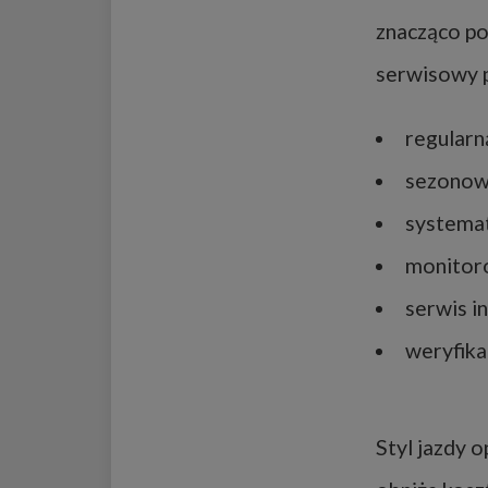
znacząco po
serwisowy 
regularn
sezonową
systemat
monitoro
serwis i
weryfika
Styl jazdy 