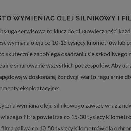
STO WYMIENIAĆ OLEJ SILNIKOWY I FI
bsługa serwisowa to klucz do długowieczności każde
st wymiana oleju co 10-15 tysięcy kilometrów lub p
 co skutecznie zapobiega osadzaniu się szkodliwego n
dealne smarowanie wszystkich podzespołów. Aby ut
apędową w doskonałej kondycji, warto regularnie db
ementy eksploatacyjne:
yczna wymiana oleju silnikowego zawsze wraz z now
wieżego filtra powietrza co 15-30 tysięcy kilometr
filtra paliwa co 10-50 tysięcy kilometrów dla ochro