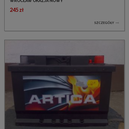
WROCŁAW OKAZJA NOWY
245 zł
SZCZEGÓŁY