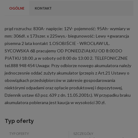
OGÓLNE
KONTAKT
prąd rozruchu: 830A- napięcie: 12V- pojemność: 95Ah- wymiary w
mm: 306dł. x 173szer. x 225wys.- biegunowość: Lewy +gwarancja
pisemna 2 lata kontakt 1.OSOBIŚCIE - WROCŁAW UL.
SYCOWSKA 6B pracujemy OD PONIEDZIAŁKU OD 8:00 DO
PIATKU 18:00 ,a w soboty od 8:00 do 13:00 2. TELEFONICZNIE
tel.888 948 454 Uwaga: Przy odbiorze nowego akumulatora należy
jednoczesnie oddać zużyty akumulator (przepis z Art.21 Ustawy o
obowiązkach przedsiębiorców w zakresie gospodarowania
niektórymi odpadami oraz opłacie produktowej i depozytowej,
Dziennik ustaw 63 poz. 639 z dn. 11.05.2001r.). W przypadku braku
akumulatora pobierana jest kaucja w wysokości 30 zł.
Typ oferty
TYP OFERTY
SZCZEGÓŁY