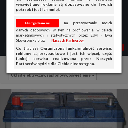
wyświetlane reklamy są dopasowane do Twoich
potrzeb i jest ich mniej.
na przetwarzanie moich
danych osobowych, w tym na profilowanie, w celach
marketingowych i statystycznych przez EJM - Ewa
Skowrońska oraz
Naszych Partnerów
MENU
MOJA AG
OGŁ.
Co tracisz? Ograniczona funkcjonalność serwisu,
reklamy są przypadkowe i jest ich więcej, część
PRZEGLĄD
funkcji serwisu realizowana przez Naszych
Partnerów będzie dla Ciebie niedostępna.
Części i akcesoria samochodowe
OGŁOSZENIA
Układ elektryczny, zapłonowy, oświetlenie
OFERTA DLA FIRM
DOŁADUJ KONTO
KOSZYK
HISTORIA