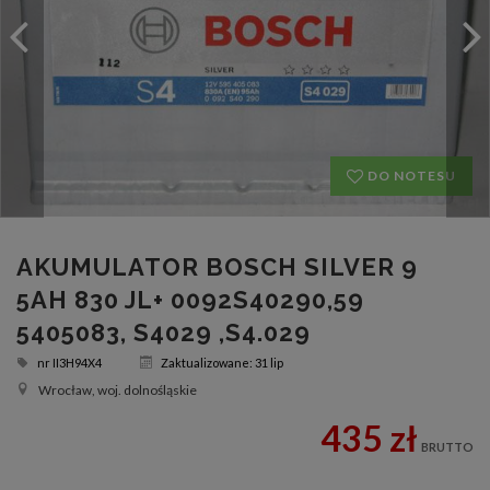
DO NOTESU
AKUMULATOR BOSCH SILVER 9
5AH 830 JL+ 0092S40290,59
5405083, S4029 ,S4.029
nr
II3H94X4
Zaktualizowane: 31 lip
Wrocław, woj. dolnośląskie
435 zł
BRUTTO