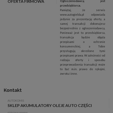
OFERTA FIRMOWA
Ogłoszeniodawcą jest
przedsiębiorca.
Pamiętaj, że serwis
www.autogielda.pl odpowiada
jedynie za prezentację oferty, a
samej transakcji dokonujesz
bezpośrednio z ogłoszeniodawcą.
Ponieważ jest to przedsiębiorca,
transakcja będzie objęta
przepisami o ochronie
konsumenckiej, a Tobie
przysługują określone tymi
przepisami prawa. W zależności od
rodzaju oferty i sposobu
przeprowadzenia transakcji może
to być m.in. prawo do rękojmi,
zwrotu i inne.
Kontakt
AUTOKOMIS
SKLEP AKUMULATORY OLEJE AUTO CZĘŚCI
STRONA WWW