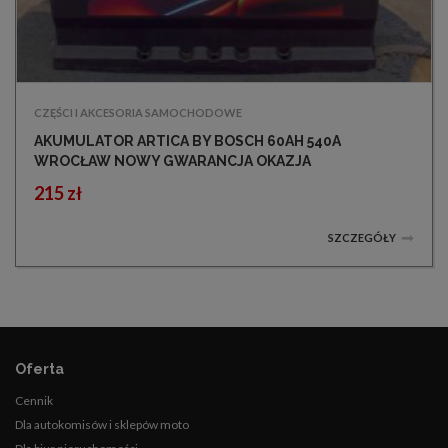
CZĘŚCI I AKCESORIA SAMOCHODOWE
AKUMULATOR ARTICA BY BOSCH 60AH 540A
WROCŁAW NOWY GWARANCJA OKAZJA
215 zł
SZCZEGÓŁY
Oferta
Cennik
Dla autokomisów i sklepów moto